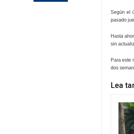
Según el ú
pasado jue
Hasta ahor
sin actual
Para este 
dos semana
Lea ta