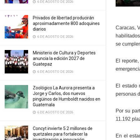
6 DE AGOSTO DE 2026
Privados de libertad producirán
aproximadamente 800 adoquines
Caracas, V
diarios
habilitado
6 DE AGOSTO DE 2026
se cumplen
Ministerio de Cultura y Deportes
anuncia la edición 2027 de
El reporte
Guatepaz
emergencia
6 DE AGOSTO DE 2026
El estado 
Zoológico La Aurora presenta a
Jorge y Carlos, dos nuevos
personas d
pingüinos de Humboldt nacidos en
Guatemala
Por su par
6 DE AGOSTO DE 2026
11.192 pla
Concyt invierte 5.2 millones de
quetzales para fortalecer la
En el esta
investigación e innovación