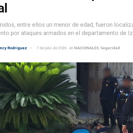
al
nidos, entre ellos un menor de edad, fueron locali
nto por ataques armados en el departamento de Iz
incy Rodríguez
7 de julio de 2026
en
NACIONALES
,
Seguridad