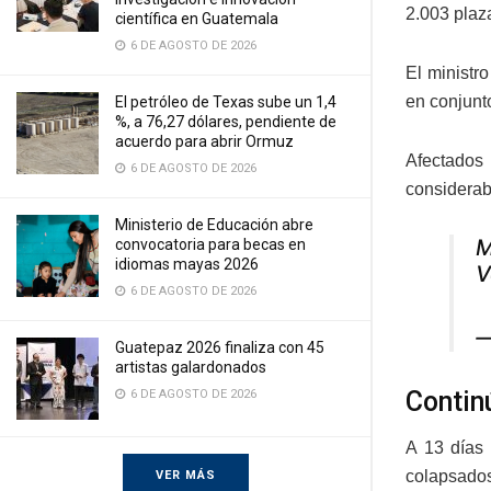
2.003 plaz
científica en Guatemala
6 DE AGOSTO DE 2026
El ministr
en conjunt
El petróleo de Texas sube un 1,4
%, a 76,27 dólares, pendiente de
acuerdo para abrir Ormuz
Afectados
6 DE AGOSTO DE 2026
considerab
Ministerio de Educación abre
M
convocatoria para becas en
idiomas mayas 2026
V
6 DE AGOSTO DE 2026
—
Guatepaz 2026 finaliza con 45
artistas galardonados
Contin
6 DE AGOSTO DE 2026
A 13 días 
colapsados
VER MÁS