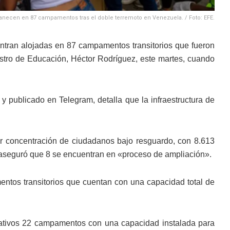
necen en 87 campamentos tras el doble terremoto en Venezuela. / Foto: EFE.
entran alojadas en 87 campamentos transitorios que fueron
istro de Educación, Héctor Rodríguez, este martes, cuando
 y publicado en Telegram, detalla que la infraestructura de
or concentración de ciudadanos bajo resguardo, con 8.613
 aseguró que 8 se encuentran en «proceso de ampliación».
mentos transitorios que cuentan con una capacidad total de
rativos 22 campamentos con una capacidad instalada para