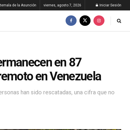
temala de la Asunción
viernes, agosto 7, 2026
Iniciar Sesión
ermanecen en 87
rremoto en Venezuela
ersonas han sido rescatadas, una cifra que no