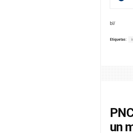
bl/
Etiquetas:
PNC 
un m