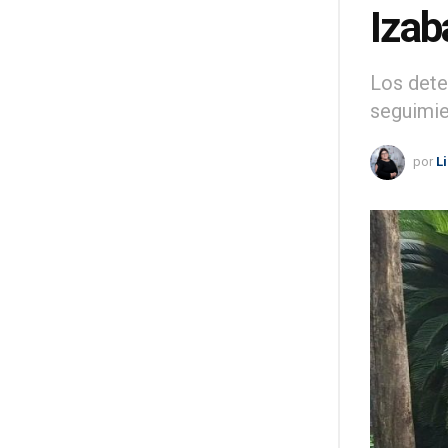
Izab
Los dete
seguimie
por
L