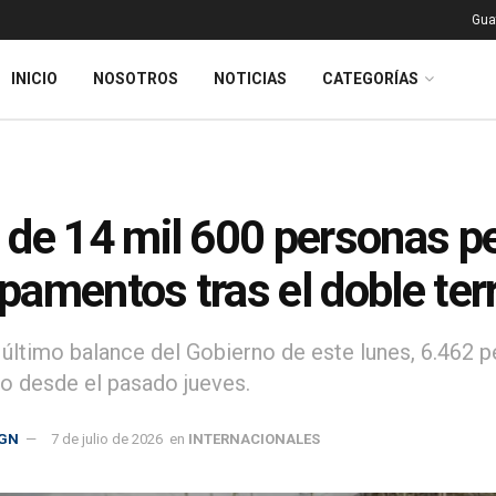
Gua
INICIO
NOSOTROS
NOTICIAS
CATEGORÍAS
de 14 mil 600 personas p
amentos tras el doble te
 último balance del Gobierno de este lunes, 6.462 p
do desde el pasado jueves.
GN
7 de julio de 2026
en
INTERNACIONALES