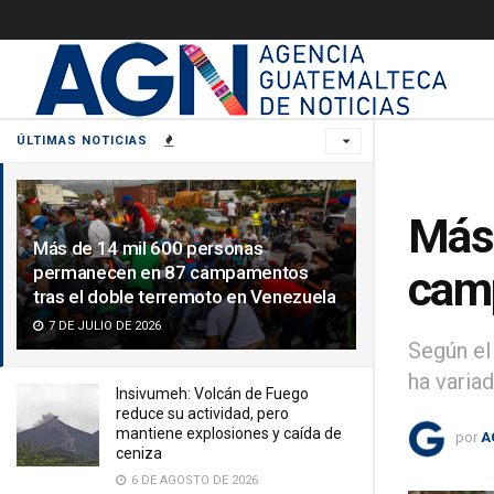
ÚLTIMAS NOTICIAS
Más 
Más de 14 mil 600 personas
permanecen en 87 campamentos
camp
tras el doble terremoto en Venezuela
7 DE JULIO DE 2026
Según el
ha varia
Insivumeh: Volcán de Fuego
reduce su actividad, pero
mantiene explosiones y caída de
por
A
ceniza
6 DE AGOSTO DE 2026