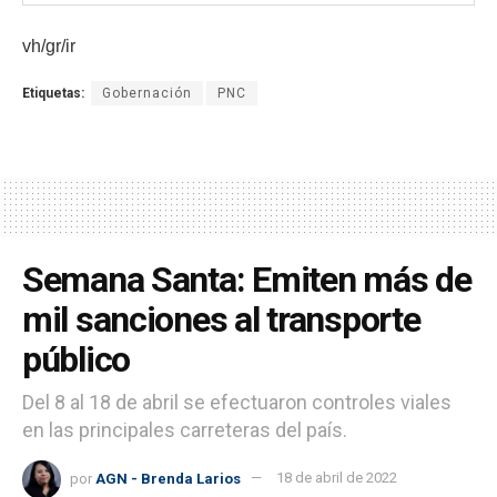
vh/gr/ir
Etiquetas:
Gobernación
PNC
Semana Santa: Emiten más de
mil sanciones al transporte
público
Del 8 al 18 de abril se efectuaron controles viales
en las principales carreteras del país.
por
AGN - Brenda Larios
18 de abril de 2022