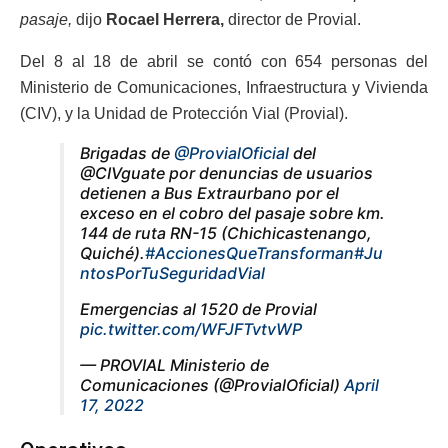
pasaje,
dijo
Rocael Herrera,
director de Provial.
Del 8 al 18 de abril se contó con 654 personas del
Ministerio de Comunicaciones, Infraestructura y Vivienda
(CIV), y la Unidad de Protección Vial (Provial).
Brigadas de
@ProvialOficial
del
@CIVguate por denuncias de usuarios
detienen a Bus Extraurbano por el
exceso en el cobro del pasaje sobre km.
144 de ruta RN-15 (Chichicastenango,
Quiché).
#AccionesQueTransforman
#Ju
ntosPorTuSeguridadVial
Emergencias al 1520 de Provial
pic.twitter.com/WFJFTvtvWP
— PROVIAL Ministerio de
Comunicaciones (@ProvialOficial)
April
17, 2022