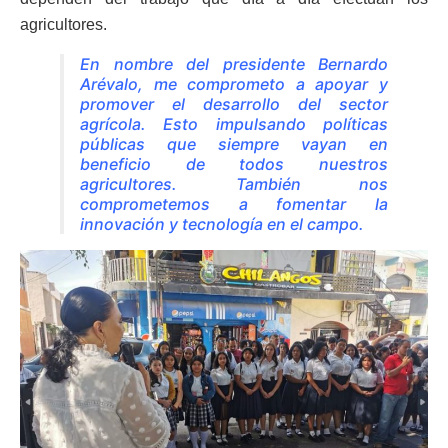
agricultores.
En nombre del presidente Bernardo
Arévalo, me comprometo a apoyar y
promover el desarrollo del sector
agrícola. Esto impulsando políticas
públicas que siempre vayan en
beneficio de todos nuestros
agricultores. También nos
comprometemos a fomentar la
innovación y tecnología en el campo.