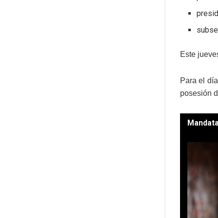
presid
subse
Este jueve
Para el dí
posesión d
Mandatar