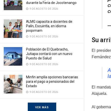
durante la Feria de Jocotenango
c
9 DE AGOSTO DE 2026
c
ALMG capacita a docentes de
—
Palín, Escuintla, en idioma
poqomam
9 DE AGOSTO DE 2026
Su arr
Población de El Quebracho,
El preside
Jutiapa contará con un nuevo
Fernández
Puesto de Salud
9 DE AGOSTO DE 2026
A
l
Minfin amplía opciones bancarias
para el pago a pensionados del
Estado
El mandata
9 DE AGOSTO DE 2026
Alajuela.
Al goberna
VER MÁS