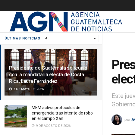
ÚLTIMAS NOTICIAS
Pres
Presidente de Guatemala se reunió
con la mandataria electa de Costa
elec
Rica, Laura Fernández
7 DE MAYO DE 2026
Este jue
Gobierno
MEM activa protocolos de
emergencia tras intento de robo
en el campo Xan
por
A
9 DE AGOSTO DE 2026