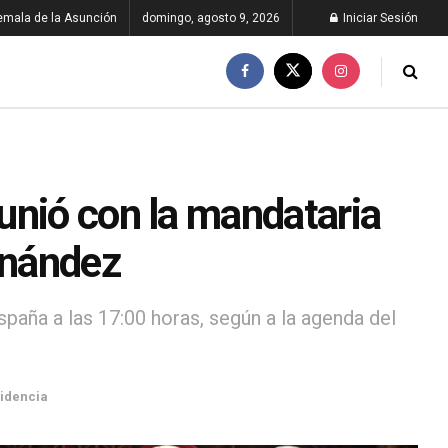
emala de la Asunción
domingo, agosto 9, 2026
Iniciar Sesión
unió con la mandataria
rnández
spaña a las 17:00 horas, según a la agenda del
idencia