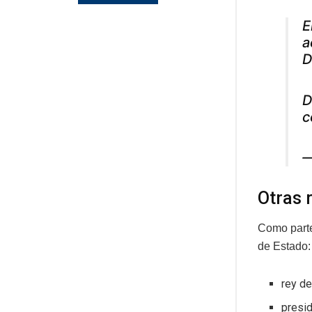
E
a
D
D
c
—
Otras 
Como parte 
de Estado:
rey de
presid