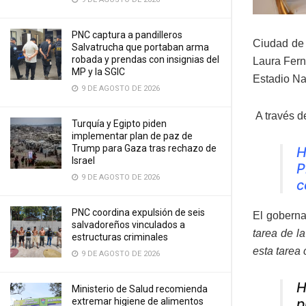
PNC captura a pandilleros
Ciudad de 
Salvatrucha que portaban arma
robada y prendas con insignias del
Laura Fern
MP y la SGIC
Estadio Na
9 DE AGOSTO DE 2026
A través de
Turquía y Egipto piden
implementar plan de paz de
Trump para Gaza tras rechazo de
H
Israel
P
9 DE AGOSTO DE 2026
c
PNC coordina expulsión de seis
El goberna
salvadoreños vinculados a
tarea de la
estructuras criminales
esta tarea
9 DE AGOSTO DE 2026
H
Ministerio de Salud recomienda
p
extremar higiene de alimentos