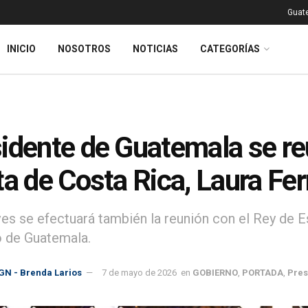
Guat
INICIO
NOSOTROS
NOTICIAS
CATEGORÍAS
idente de Guatemala se re
ta de Costa Rica, Laura Fe
ves se efectuará también la reunión con el Rey de E
 de Guatemala.
GN - Brenda Larios
7 de mayo de 2026
en
GOBIERNO
,
PORTADA
,
Pres