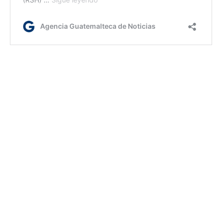
ml/rm
Etiquetas:
Covial
derrumbe
km 24 ruta a El Salvador
AGN.GT - 2021
Sitio web desarrollado por: