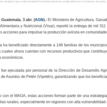
én destacó que esta iniciativa fomenta prácticas sostenibles en el manejo de aves,
Guatemala, 3 abr. (
AGN
).-
El Ministerio de Agricultura, Gana
Alimentaria y Nutricional (Visar), reportó la entrega de mil 3
us acciones para impulsar la producción avícola en comunidade
iva ha beneficiado directamente a 146 familias de los municip
s cuales ahora cuentan con recursos productivos que contribuy
s económicos.
 fue ejecutada por personal de la Dirección de Desarrollo Agr
de Asuntos de Petén (Vipetén), garantizando que los beneficia
 con el MAGA, estas acciones forman parte de una estrategia 
lias rurales, especialmente en regiones con alta vulnerabilidad 