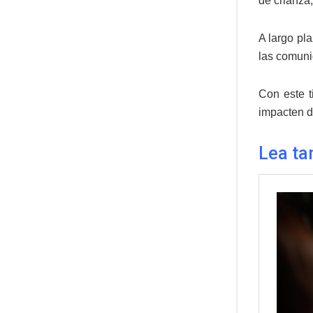
de crianza
A largo pla
las comuni
Con este t
impacten d
Lea ta