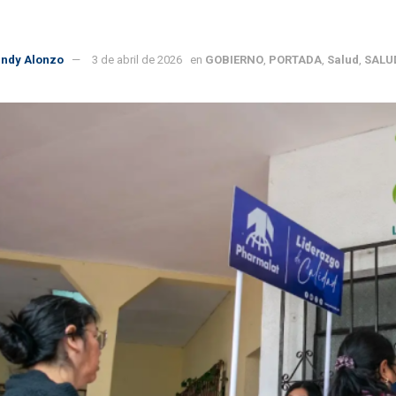
indy Alonzo
3 de abril de 2026
en
GOBIERNO
,
PORTADA
,
Salud
,
SALU