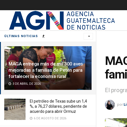
ÚLTIMAS NOTICIAS
MAGA
MAGA entrega más de mil 300 aves
mejoradas a familias de Petén para
fami
fortalecer la economía rural
3 DE ABRIL DE 2026
El progr
El petróleo de Texas sube un 1,4
por
L
%, a 76,27 dólares, pendiente de
acuerdo para abrir Ormuz
6 DE AGOSTO DE 2026