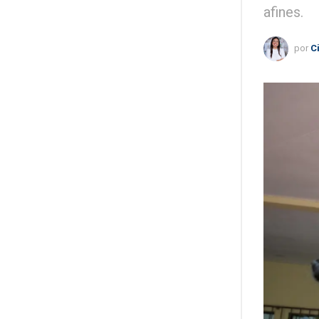
afines.
por
C