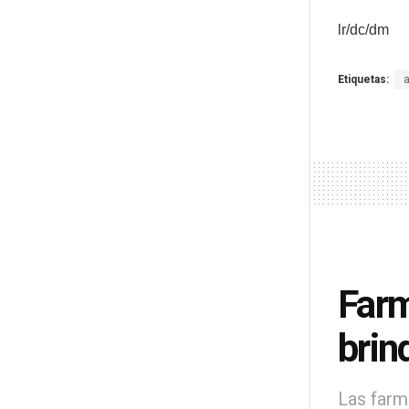
lr/dc/dm
Etiquetas:
Farm
brin
Las farm