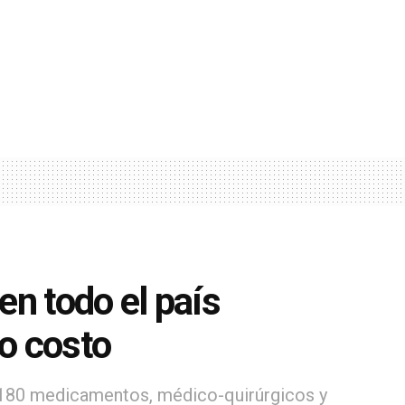
n todo el país
o costo
 180 medicamentos, médico-quirúrgicos y