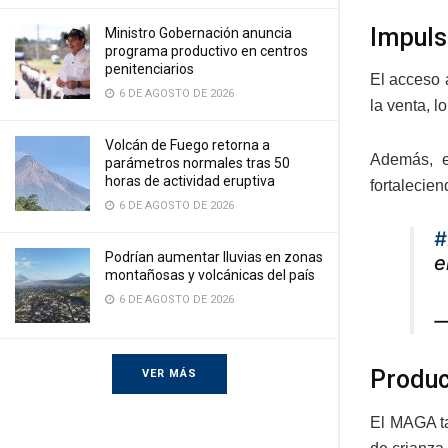
Impuls
Ministro Gobernación anuncia
programa productivo en centros
penitenciarios
El acceso 
6 DE AGOSTO DE 2026
la venta, 
Volcán de Fuego retorna a
Además, e
parámetros normales tras 50
horas de actividad eruptiva
fortalecie
6 DE AGOSTO DE 2026
#
Podrían aumentar lluvias en zonas
e
montañosas y volcánicas del país
6 DE AGOSTO DE 2026
—
Produc
VER MÁS
El MAGA ta