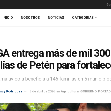
Gu
INICIO
NOSOTROS
NOTICIAS
CATEGORÍAS
 entrega más de mil 300
lias de Petén para fortalec
ama avícola beneficia a 146 familias en 5 municipi
incy Rodríguez
3 de abril de 2026
en
Agricultura
,
GOBIERNO
,
PORTAD