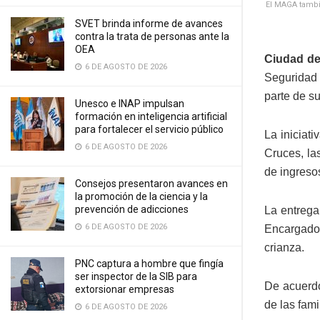
El MAGA tambi
SVET brinda informe de avances
contra la trata de personas ante la
OEA
Ciudad de 
6 DE AGOSTO DE 2026
Seguridad 
parte de s
Unesco e INAP impulsan
formación en inteligencia artificial
para fortalecer el servicio público
La iniciat
6 DE AGOSTO DE 2026
Cruces, la
de ingreso
Consejos presentaron avances en
la promoción de la ciencia y la
prevención de adicciones
La entrega
6 DE AGOSTO DE 2026
Encargado 
crianza.
PNC captura a hombre que fingía
ser inspector de la SIB para
De acuerdo
extorsionar empresas
de las fami
6 DE AGOSTO DE 2026