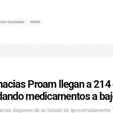
aves mejoradas
MAGA
acias Proam llegan a 214 e
dando medicamentos a baj
acias disponen de un listado de aproximadamente