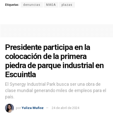
Etiquetas:
denuncias
MAGA
plazas
Presidente participa en la
colocación de la primera
piedra de parque industrial en
Escuintla
El Synergy Industrial Park busca ser una obra de
clase mundial generando miles de empleos para el
país.
por
Yuliza Muñoz
24 de abril de 2024