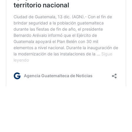
bl/dc/dm
Etiquetas:
Guatemala y Haití
Minex