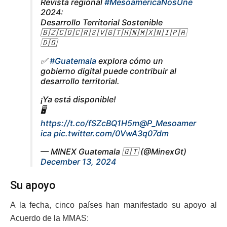
Revista regional
#MesoaméricaNosUne
2024:
Desarrollo Territorial Sostenible
🇧🇿🇨🇴🇨🇷🇸🇻🇬🇹🇭🇳🇲🇽🇳🇮🇵🇦
🇩🇴
✅
#Guatemala
explora cómo un
gobierno digital puede contribuir al
desarrollo territorial.
¡Ya está disponible!
🖥️
https://t.co/fSZcBQ1H5m
@P_Mesoamer
ica
pic.twitter.com/0VwA3q07dm
— MINEX Guatemala 🇬🇹 (@MinexGt)
December 13, 2024
Su apoyo
A la fecha, cinco países han manifestado su apoyo al
Acuerdo de la MMAS: