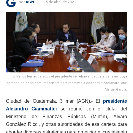
por
AGN
15 de abril de 2021
Entre los temas tratados el presidente se refirió al paquete de leyes cuya
aprobación considera importante para reactivar la economía nacional./Foto:
Marvin García.
Ciudad de Guatemala, 3 mar (AGN).- El
presidente
Alejandro Giammattei
se reunió con el titular del
Ministerio de Finanzas Públicas (Minfin), Álvaro
González Ricci, y otras autoridades de esa cartera para
abordar diversas estrategias para propiciar el crecimiento