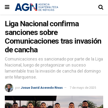
Liga Nacional confirma
sanciones sobre
Comunicaciones tras invasión
de cancha
Comunicaciones es sancionado por parte de la Liga
Nacional, luego de protagonizar un suceso
lamentable tras la invasión de cancha del domingo
ante Marquense.
por
Josue David Acevedo Rivas
7 de mayo de 2025