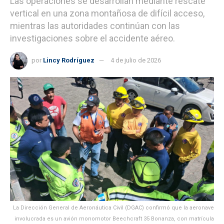
Las operaciones se desarrollan mediante rescate
vertical en una zona montañosa de difícil acceso,
mientras las autoridades continúan con las
investigaciones sobre el accidente aéreo.
por
Lincy Rodríguez
4 de julio de 2026
La Dirección General de Aeronáutica Civil (DGAC) confirmó que la aeronave
involucrada es un avión monomotor Beechcraft 35 Bonanza, con matrícula