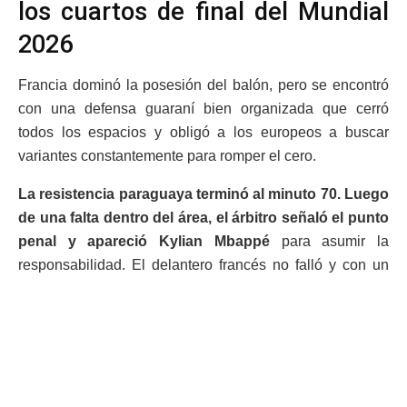
los cuartos de final del Mundial
2026
Francia dominó la posesión del balón, pero se encontró
con una defensa guaraní bien organizada que cerró
todos los espacios y obligó a los europeos a buscar
variantes constantemente para romper el cero.
La resistencia paraguaya terminó al minuto 70. Luego
de una falta dentro del área, el árbitro señaló el punto
penal y apareció Kylian Mbappé
para asumir la
responsabilidad. El delantero francés no falló y con un
potente disparo venció al guardameta paraguayo para
marcar el único gol del compromiso.
En los minutos finales, Paraguay adelantó líneas en
busca del empate y estuvo cerca de llevar el partido al
alargue, pero la defensa francesa respondió con