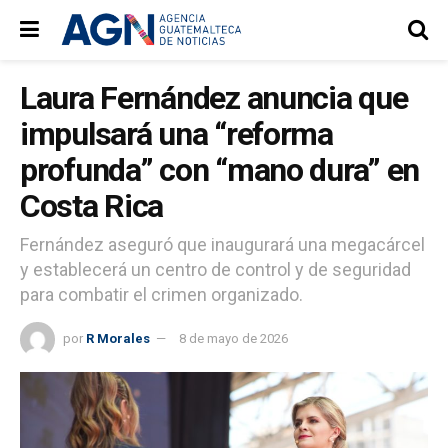
Laura Fernández anuncia que
impulsará una “reforma
profunda” con “mano dura” en
Costa Rica
Fernández aseguró que inaugurará una megacárcel
y establecerá un centro de control y de seguridad
para combatir el crimen organizado.
por
R Morales
8 de mayo de 2026