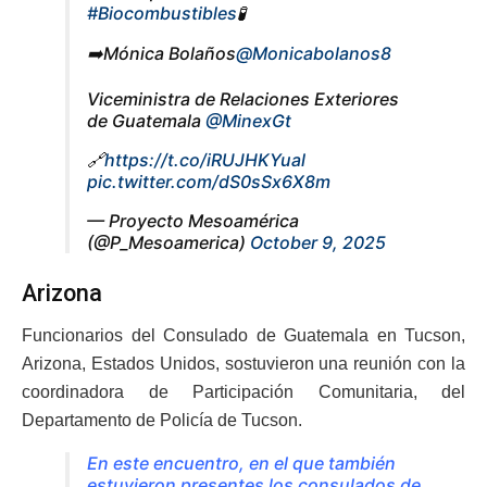
#Biocombustibles
🧪
➡️Mónica Bolaños
@Monicabolanos8
Viceministra de Relaciones Exteriores
de Guatemala
@MinexGt
🔗
https://t.co/iRUJHKYual
pic.twitter.com/dS0sSx6X8m
— Proyecto Mesoamérica
(@P_Mesoamerica)
October 9, 2025
Arizona
Funcionarios del Consulado de Guatemala en Tucson,
Arizona, Estados Unidos, sostuvieron una reunión con la
coordinadora de Participación Comunitaria, del
Departamento de Policía de Tucson.
En este encuentro, en el que también
estuvieron presentes los consulados de