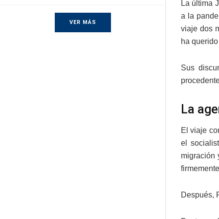
La última 
a la pande
VER MÁS
viaje dos 
ha querido
Sus discu
procedente
La age
El viaje c
el sociali
migración 
firmemente
Después, F