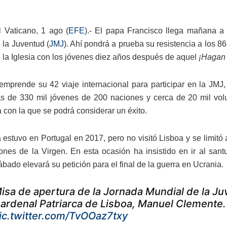
 Vaticano, 1 ago (
EFE
).- El papa Francisco llega mañana a 
 la Juventud (
JMJ
). Ahí pondrá a prueba su resistencia a los
e la Iglesia con los jóvenes diez años después de aquel
¡Hagan 
emprende su 42 viaje internacional para participar en la JMJ,
ás de 330 mil jóvenes de 200 naciones y cerca de 20 mil volu
ra con la que se podrá considerar un éxito.
 estuvo en Portugal en 2017, pero no visitó Lisboa y se limitó
iones de la Virgen. En esta ocasión ha insistido en ir al sant
bado elevará su petición para el final de la guerra en Ucrania.
isa de apertura de la Jornada Mundial de la Ju
ardenal Patriarca de Lisboa, Manuel Clemente
ic.twitter.com/TvOOaz7txy