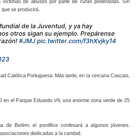
s víctimas de abusos por parte de curas pederastas. Sin
 que se producirá.
undial de la Juventud, y ya hay
os otros sigan su ejemplo. Prepárense
orazón!
#JMJ
pic.twitter.com/f3hXvjky14
023
idad Católica Portuguesa. Más tarde, en la cercana Cascais,
MJ en el Parque Eduardo VII, una enorme zona verde de 25
 de Belèm, el pontífice confesará a algunos jóvenes.
 asociaciones dedicadas a la caridad.