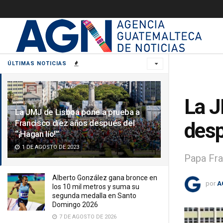
ÚLTIMAS NOTICIAS
La J
La JMJ de Lisboa pone a prueba a
Francisco diez años después del
desp
“¡Hagan lío!”
1 DE AGOSTO DE 2023
Papa Fra
Alberto González gana bronce en
por
A
los 10 mil metros y suma su
segunda medalla en Santo
Domingo 2026
7 DE AGOSTO DE 2026