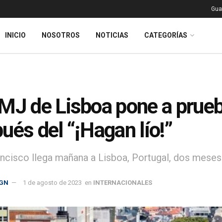
Gua
INICIO
NOSOTROS
NOTICIAS
CATEGORÍAS
MJ de Lisboa pone a prueb
ués del “¡Hagan lío!”
ncisco llega mañana a Lisboa, Portugal, dos mese
GN
1 de agosto de 2023
en
INTERNACIONALES