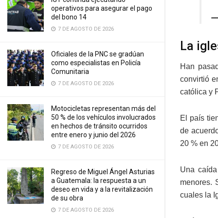
operativos para asegurar el pago
—
del bono 14
7 DE AGOSTO DE 2026
La igle
Oficiales de la PNC se gradúan
como especialistas en Policía
Han pasad
Comunitaria
convirtió 
7 DE AGOSTO DE 2026
católica y 
Motocicletas representan más del
50 % de los vehículos involucrados
El país ti
en hechos de tránsito ocurridos
de acuerdo
entre enero y junio del 2026
20 % en 2
7 DE AGOSTO DE 2026
Una caída
Regreso de Miguel Ángel Asturias
a Guatemala: la respuesta a un
menores. S
deseo en vida y a la revitalización
cuales la I
de su obra
7 DE AGOSTO DE 2026