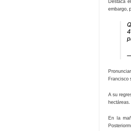
Destaca el
embargo, p
Q
4
p
—
Pronunciar
Francisco 
A su regre
hectáreas.
En la mañ
Posteriorm