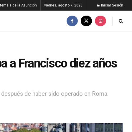
temala de la Asunción
viernes, agosto 7, 2026
Iniciar Sesión
a a Francisco diez años
s después de haber sido operado en Roma.