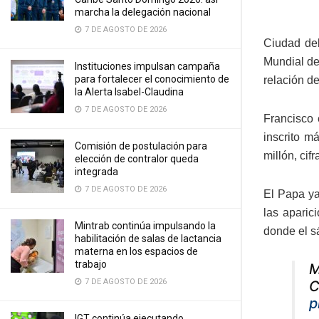
marcha la delegación nacional
7 DE AGOSTO DE 2026
Ciudad del
Mundial de
Instituciones impulsan campaña
para fortalecer el conocimiento de
relación d
la Alerta Isabel-Claudina
7 DE AGOSTO DE 2026
Francisco 
inscrito m
Comisión de postulación para
millón, cif
elección de contralor queda
integrada
7 DE AGOSTO DE 2026
El Papa ya
las aparic
Mintrab continúa impulsando la
donde el sá
habilitación de salas de lactancia
materna en los espacios de
trabajo
M
7 DE AGOSTO DE 2026
C
p
IGT continúa ejecutando