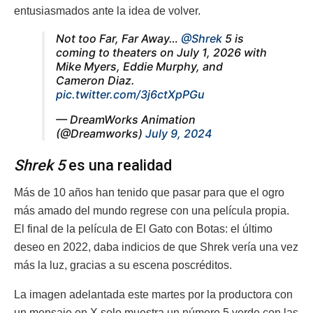
entusiasmados ante la idea de volver.
Not too Far, Far Away…
@Shrek
5 is
coming to theaters on July 1, 2026 with
Mike Myers, Eddie Murphy, and
Cameron Diaz.
pic.twitter.com/3j6ctXpPGu
— DreamWorks Animation
(@Dreamworks)
July 9, 2024
Shrek 5
es una realidad
Más de 10 años han tenido que pasar para que el ogro
más amado del mundo regrese con una película propia.
El final de la película de El Gato con Botas: el último
deseo en 2022, daba indicios de que Shrek vería una vez
más la luz, gracias a su escena poscréditos.
La imagen adelantada este martes por la productora con
un mensaje en X solo muestra un número 5 verde con las