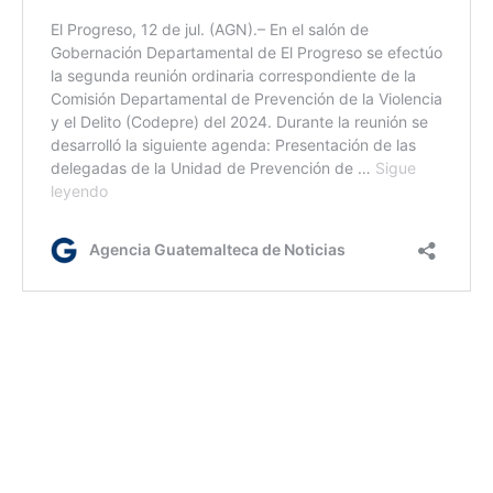
lr/dc/dm
Etiquetas:
Aeronave
Ejército
FAG