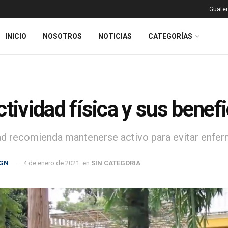
Guatem
INICIO
NOSOTROS
NOTICIAS
CATEGORÍAS
ctividad física y sus benef
ad recomienda mantenerse activo para evitar enfe
GN
4 de enero de 2021
en
SIN CATEGORIA