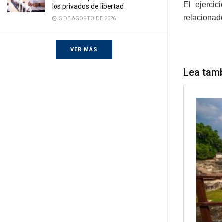
El ejercic
los privados de libertad
relacionad
5 DE AGOSTO DE 2026
VER MÁS
Lea tam