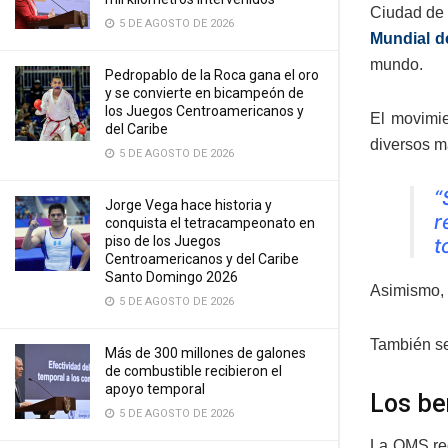
Ciudad de 
5 DE AGOSTO DE 2026
Mundial d
mundo.
Pedropablo de la Roca gana el oro
y se convierte en bicampeón de
los Juegos Centroamericanos y
El movimie
del Caribe
diversos m
5 DE AGOSTO DE 2026
“
Jorge Vega hace historia y
r
conquista el tetracampeonato en
piso de los Juegos
t
Centroamericanos y del Caribe
Santo Domingo 2026
Asimismo, 
5 DE AGOSTO DE 2026
También se 
Más de 300 millones de galones
de combustible recibieron el
apoyo temporal
Los be
5 DE AGOSTO DE 2026
La OMS rec