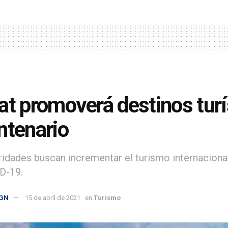
at promoverá destinos turí
ntenario
ridades buscan incrementar el turismo internaciona
D-19.
GN
15 de abril de 2021
en
Turismo