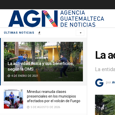
ÚLTIMAS NOTICIAS
La a
La actividad física y sus beneficios,
La entid
según la OMS
4 DE ENERO DE 2021
por
A
Mineduc reanuda clases
presenciales en los municipios
afectados por el volcán de Fuego
5 DE AGOSTO DE 2026