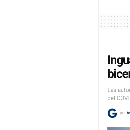
Ingu
bice
Las auto
del COVI
por
A