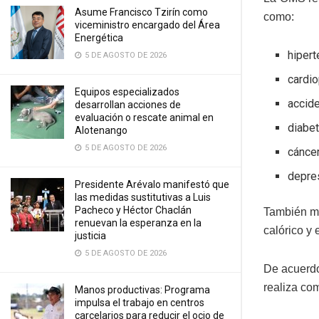
Asume Francisco Tzirín como
como:
viceministro encargado del Área
Energética
hipert
5 DE AGOSTO DE 2026
cardio
Equipos especializados
accid
desarrollan acciones de
evaluación o rescate animal en
diabe
Alotenango
5 DE AGOSTO DE 2026
cánce
depre
Presidente Arévalo manifestó que
las medidas sustitutivas a Luis
Pacheco y Héctor Chaclán
También me
renuevan la esperanza en la
calórico y 
justicia
5 DE AGOSTO DE 2026
De acuerdo 
realiza co
Manos productivas: Programa
impulsa el trabajo en centros
carcelarios para reducir el ocio de