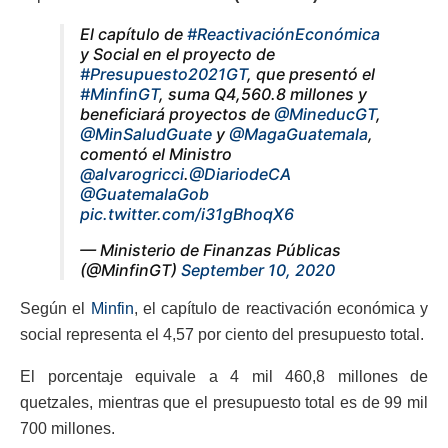
El capítulo de
#ReactivaciónEconómica
y Social en el proyecto de
#Presupuesto2021GT
, que presentó el
#MinfinGT
, suma Q4,560.8 millones y
beneficiará proyectos de
@MineducGT
,
@MinSaludGuate
y
@MagaGuatemala
,
comentó el Ministro
@alvarogricci
.
@DiariodeCA
@GuatemalaGob
pic.twitter.com/i31gBhoqX6
— Ministerio de Finanzas Públicas
(@MinfinGT)
September 10, 2020
Según el
Minfin
, el capítulo de reactivación económica y
social representa el 4,57 por ciento del presupuesto total.
El porcentaje equivale a 4 mil 460,8 millones de
quetzales, mientras que el presupuesto total es de 99 mil
700 millones.