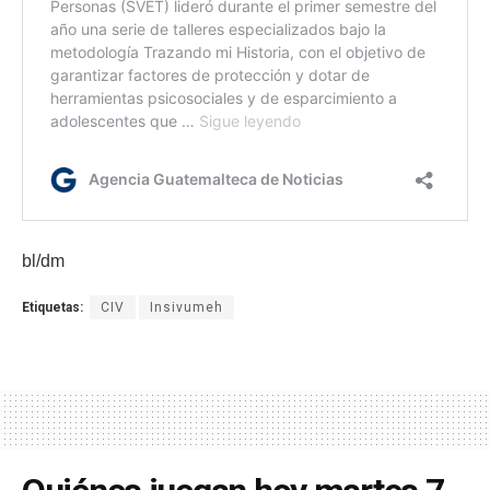
bl/dm
Etiquetas:
CIV
Insivumeh