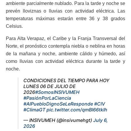
ambiente parcialmente nublado. Para la tarde y noche se
prevén lloviznas o lluvias con actividad eléctrica. Las
temperaturas máximas estarán entre 36 y 38 grados
Celsius.
Para Alta Verapaz, el Caribe y la Franja Transversal del
Norte, el pronóstico contempla niebla o neblina en horas
de la mañana y noche, ambiente cálido y húmedo, así
como lluvias con actividad eléctrica durante la tarde y
noche.
CONDICIONES DEL TIEMPO PARA HOY
LUNES 06 DE JULIO DE
2026
#SomosINSIVUMEH
#PasiónPorLaCiencia
#AlPuebloDignoSeLeResponde
#CIV
#ClimaGT
pic.twitter.com/qmBI66tkIh
— INSIVUMEH (@insivumehgt)
July 6,
2026