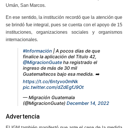
Umán, San Marcos.
En ese sentido, la institución recordó que la atención que
se brindó fue integral, pues se cuenta con el apoyo de 15
instituciones, organizaciones sociales y organismos
internacionales.
#Información
| A pocos días de que
finalice la aplicación del Titulo 42,
@MigracionGuate
ha registrado el
ingreso de más de 30 mil
Guatemaltecos bajo esa medida. ➡️
https://t.co/6ntyvo0mNk
pic.twitter.com/dZdEgfJ9Ot
— Migración Guatemala
(@MigracionGuate)
December 14, 2022
Advertencia
El IGM también manifestó que ante el cese de la medida