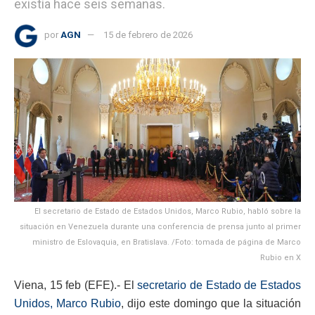
existía hace seis semanas.
por
AGN
15 de febrero de 2026
El secretario de Estado de Estados Unidos, Marco Rubio, habló sobre la
situación en Venezuela durante una conferencia de prensa junto al primer
ministro de Eslovaquia, en Bratislava. /Foto: tomada de página de Marco
Rubio en X
Viena, 15 feb (EFE).- El
secretario de Estado de Estados
Unidos, Marco Rubio
, dijo este domingo que la situación