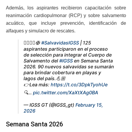
Además, los aspirantes recibieron capacitación sobre
reanimación cardiopulmonar (RCP) y sobre salvamento
acuático, que incluye prevención, identificación de
alfaques y simulacro de rescates.
🏊🏼‍♂️🚨🛟
#SalvavidasIGSS
| 125
aspirantes participaron en el proceso
de selección para integrar el Cuerpo de
Salvamento del
#IGSS
en Semana Santa
2026. 90 nuevos salvavidas se sumarán
para brindar cobertura en playas y
lagos del país.💪🏼
👉Lea más:
https://t.co/3DpkTyohUe
🔍…
pic.twitter.com/XaXtXAg0BA
— IGSS GT (@IGSS_gt)
February 15,
2026
Semana Santa 2026