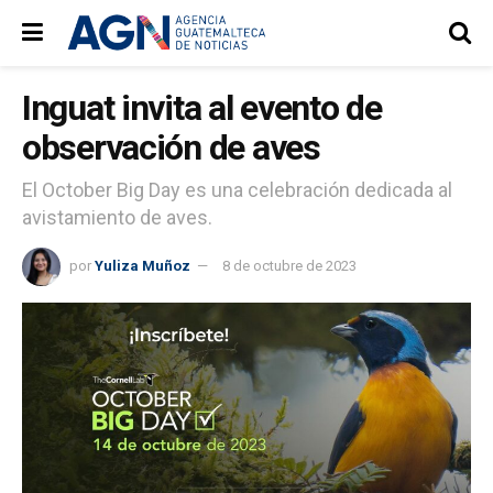
Inguat invita al evento de
observación de aves
El October Big Day es una celebración dedicada al
avistamiento de aves.
por
Yuliza Muñoz
8 de octubre de 2023