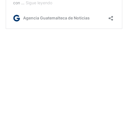
Jm/dm
Etiquetas:
El Ministerio de Cultura y Deportes (MCD)
Gobernación Departamental de Chiquimula
AGN.GT - 2021