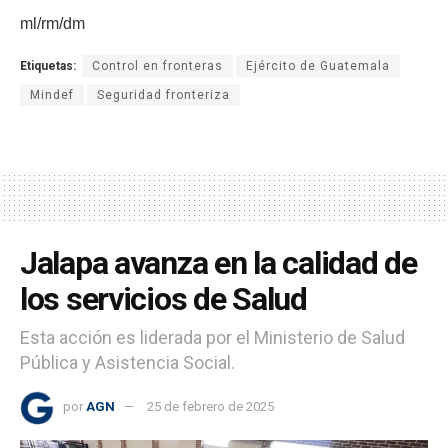
ml/rm/dm
Etiquetas:
Control en fronteras
Ejército de Guatemala
Mindef
Seguridad fronteriza
Jalapa avanza en la calidad de
los servicios de Salud
Esta acción es liderada por el Ministerio de Salud
Pública y Asistencia Social.
por
AGN
25 de febrero de 2025