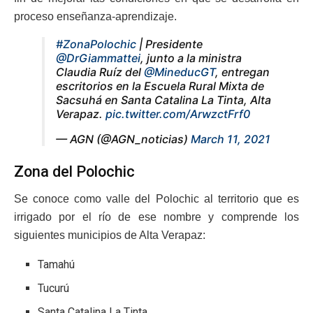
proceso enseñanza-aprendizaje.
#ZonaPolochic
| Presidente
@DrGiammattei
, junto a la ministra
Claudia Ruíz del
@MineducGT
, entregan
escritorios en la Escuela Rural Mixta de
Sacsuhá en Santa Catalina La Tinta, Alta
Verapaz.
pic.twitter.com/ArwzctFrf0
— AGN (@AGN_noticias)
March 11, 2021
Zona del Polochic
Se conoce como valle del Polochic al territorio que es
irrigado por el río de ese nombre y comprende los
siguientes municipios de Alta Verapaz:
Tamahú
Tucurú
Santa Catalina La Tinta