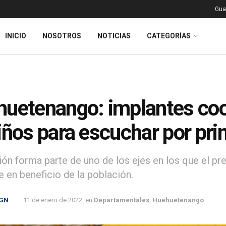
Gua
INICIO
NOSOTROS
NOTICIAS
CATEGORÍAS
uetenango: implantes cocl
iños para escuchar por pri
ión forma parte de uno de los ejes en los que el pr
e en beneficio de la población.
GN
11 de enero de 2022
en
Departamentales
,
Huehuetenango