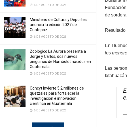
Durante me
6 DE AGOSTO DE 2026
Fundación 
de sordera 
Ministerio de Cultura y Deportes
anuncia la edición 2027 de
Guatepaz
Resultado 
6 DE AGOSTO DE 2026
En Huehuet
Zoológico La Aurora presenta a
los menore
Jorge y Carlos, dos nuevos
pingüinos de Humboldt nacidos en
Guatemala
Las person
6 DE AGOSTO DE 2026
Ixtahuacán
Concyt invierte 5.2 millones de
E
quetzales para fortalecer la
e
investigación e innovación
científica en Guatemala
6 DE AGOSTO DE 2026
—