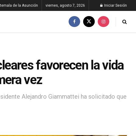
temala de la Asunción
viernes, agosto 7, 2026
Iniciar Sesión
eares favorecen la vida
mera vez
esidente Alejandro Giammattei ha solicitado que