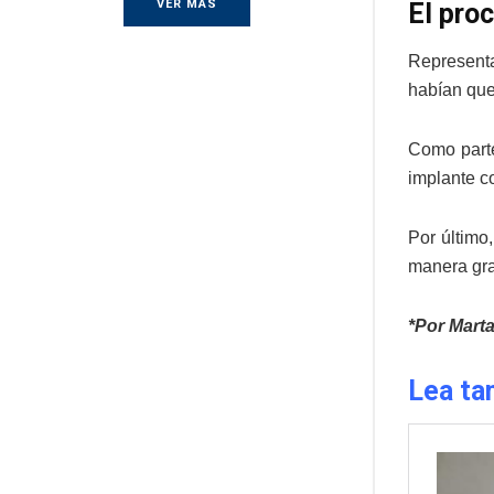
VER MÁS
El pro
Representa
habían que
Como parte
implante c
Por último
manera gra
*Por Mart
Lea ta