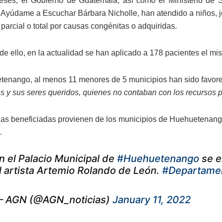
ses, el Gobierno de Guatemala, así como el Ministerio de Sa
Ayúdame a Escuchar Bárbara Nicholle, han atendido a niños, jó
parcial o total por causas congénitas o adquiridas.
de ello, en la actualidad se han aplicado a 178 pacientes el m
enango, al menos 11 menores de 5 municipios han sido favorec
s y sus seres queridos, quienes no contaban con los recursos p
as beneficiadas provienen de los municipios de Huehuetenango
.
n el Palacio Municipal de
#Huehuetenango
se e
l artista Artemio Rolando de León.
#Departame
 AGN (@AGN_noticias)
January 11, 2022