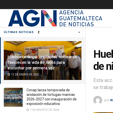
ÚLTIMAS NOTICIAS
Hueh
Huehuetenango: implantes cocleares
favorecen la vida de niños para
de n
escuchar por primera vez
11 DE ENERO DE 2022
Esta acc
se trabaj
Conap lanza temporada de
anidación de tortugas marinas
2026-2027 con inauguración de
por
A
exposición educativa
7 DE AGOSTO DE 2026