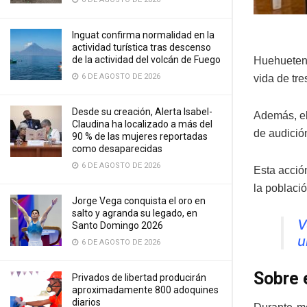
Inguat confirma normalidad en la
actividad turística tras descenso
de la actividad del volcán de Fuego
Huehueten
6 DE AGOSTO DE 2026
vida de tr
Desde su creación, Alerta Isabel-
Además, el
Claudina ha localizado a más del
de audición
90 % de las mujeres reportadas
como desaparecidas
6 DE AGOSTO DE 2026
Esta acció
la població
Jorge Vega conquista el oro en
salto y agranda su legado, en
V
Santo Domingo 2026
u
6 DE AGOSTO DE 2026
Sobre 
Privados de libertad producirán
aproximadamente 800 adoquines
diarios