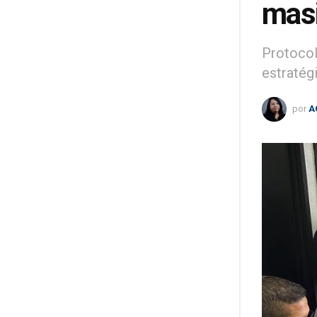
masi
Protocol
estratég
por
A