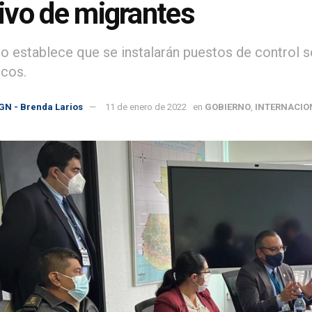
vo de migrantes
o establece que se instalarán puestos de control so
icos.
GN - Brenda Larios
11 de enero de 2022
en
GOBIERNO
,
INTERNACIO