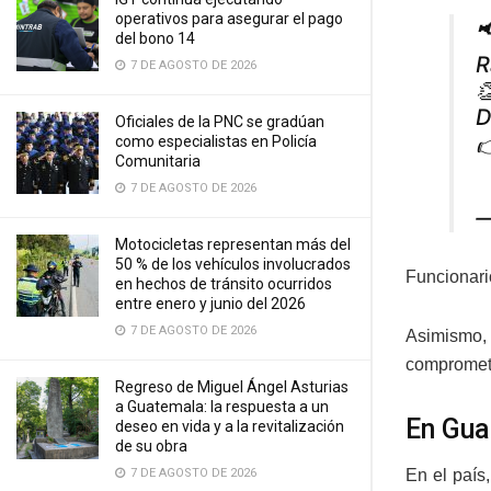
operativos para asegurar el pago

del bono 14
R
7 DE AGOSTO DE 2026

D
Oficiales de la PNC se gradúan

como especialistas en Policía
Comunitaria
7 DE AGOSTO DE 2026
—
Motocicletas representan más del
50 % de los vehículos involucrados
Funcionari
en hechos de tránsito ocurridos
entre enero y junio del 2026
7 DE AGOSTO DE 2026
Asimismo,
compromet
Regreso de Miguel Ángel Asturias
a Guatemala: la respuesta a un
En Gu
deseo en vida y a la revitalización
de su obra
7 DE AGOSTO DE 2026
En el país