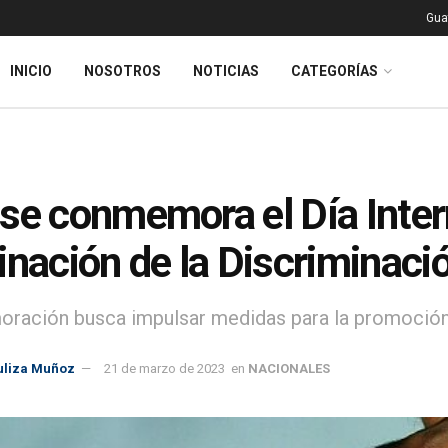
Gua
INICIO
NOSOTROS
NOTICIAS
CATEGORÍAS
se conmemora el Día Intern
inación de la Discriminaci
ación busca impulsar medidas para la promoción 
uliza Muñoz
21 de marzo de 2023
en
NACIONALES