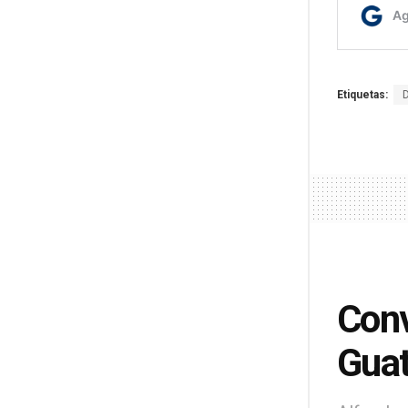
Etiquetas:
Conv
Gua