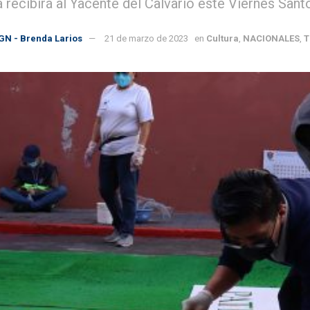
recibirá al Yacente del Calvario este Viernes Santo
GN - Brenda Larios
21 de marzo de 2023
en
Cultura
,
NACIONALES
,
T