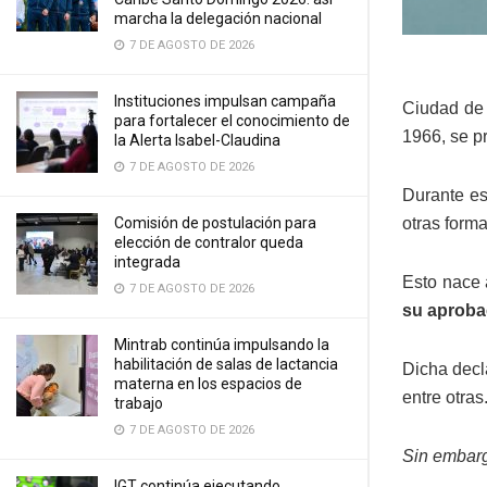
marcha la delegación nacional
7 DE AGOSTO DE 2026
Instituciones impulsan campaña
Ciudad de 
para fortalecer el conocimiento de
1966, se p
la Alerta Isabel-Claudina
7 DE AGOSTO DE 2026
Durante es
otras forma
Comisión de postulación para
elección de contralor queda
integrada
Esto nace 
7 DE AGOSTO DE 2026
su aproba
Mintrab continúa impulsando la
habilitación de salas de lactancia
Dicha decl
materna en los espacios de
entre otras
trabajo
7 DE AGOSTO DE 2026
Sin embarg
IGT continúa ejecutando