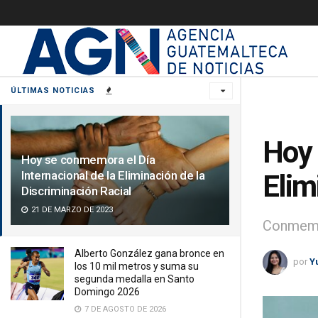
ÚLTIMAS NOTICIAS
Hoy 
Hoy se conmemora el Día
Internacional de la Eliminación de la
Elim
Discriminación Racial
21 DE MARZO DE 2023
Conmemor
Alberto González gana bronce en
por
Y
los 10 mil metros y suma su
segunda medalla en Santo
Domingo 2026
7 DE AGOSTO DE 2026