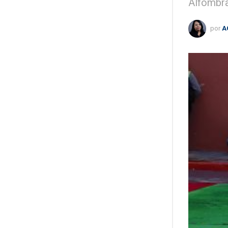
Alfombra 
por
A