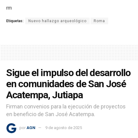
rm
Etiquetas:
Nuevo hallazgo arqueológico
Roma
Sigue el impulso del desarrollo
en comunidades de San José
Acatempa, Jutiapa
Firman convenios para la ejecución de proyectos
en beneficio de San José Acatempa.
por
AGN
9 de agosto de 2025