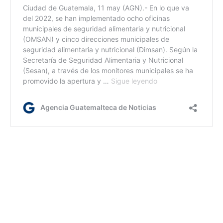
sr/kg/ir
Etiquetas:
apoyo a la mujer
Gobernación Departamental de Huehuetenango
Seprem