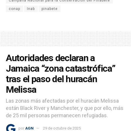
Campaña Nacional para la Conservación del Pinabete
conap
Inab
pinabete
Autoridades declaran a
Jamaica “zona catastrófica”
tras el paso del huracán
Melissa
Las zonas más afectadas por el huracán Melissa
están Black River y Manchester, y que por ello, más
de 25 mil personas permanecen refugiadas.
por
AGN
29 de octubre de 2025