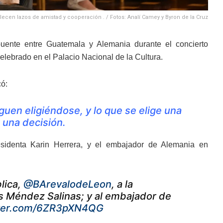
lecen lazos de amistad y cooperación . / Fotos: Analí Camey y Byron de la Cruz
uente entre Guatemala y Alemania durante el concierto
lebrado en el Palacio Nacional de la Cultura.
có:
uen eligiéndose, y lo que se elige una
 una decisión.
residenta Karin Herrera, y el embajador de Alemania en
lica,
@BArevalodeLeon
, a la
uis Méndez Salinas; y al embajador de
tter.com/6ZR3pXN4QG