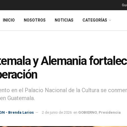
Gu
INICIO
NOSOTROS
NOTICIAS
CATEGORÍAS
emala y Alemania fortalec
eración
ento en el Palacio Nacional de la Cultura se conme
en Guatemala.
GN - Brenda Larios
2 de junio de 2026
en
GOBIERNO
,
Presidencia