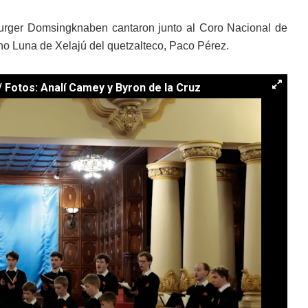
burger Domsingknaben cantaron junto al Coro Nacional de
 Luna de Xelajú del quetzalteco, Paco Pérez.
 Fotos: Analí Camey y Byron de la Cruz