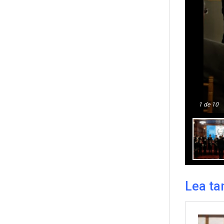
1
de 10
Lea ta