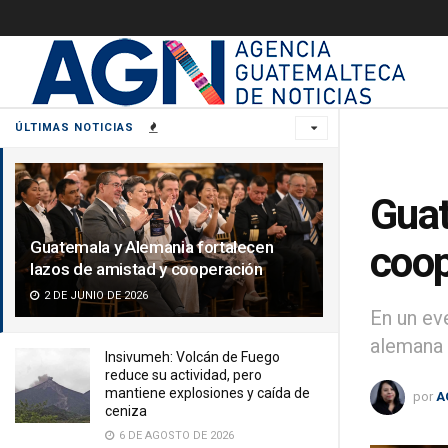
ÚLTIMAS NOTICIAS
Guat
Guatemala y Alemania fortalecen
coop
lazos de amistad y cooperación
2 DE JUNIO DE 2026
En un ev
alemana 
Insivumeh: Volcán de Fuego
reduce su actividad, pero
mantiene explosiones y caída de
por
A
ceniza
6 DE AGOSTO DE 2026