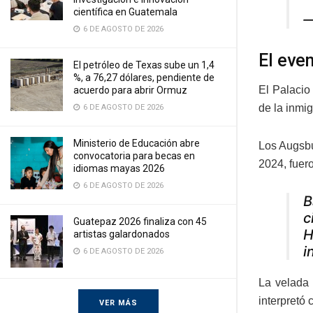
científica en Guatemala
—
6 DE AGOSTO DE 2026
El eve
El petróleo de Texas sube un 1,4
%, a 76,27 dólares, pendiente de
El Palacio
acuerdo para abrir Ormuz
de la inmi
6 DE AGOSTO DE 2026
Ministerio de Educación abre
Los Augsbu
convocatoria para becas en
2024, fuero
idiomas mayas 2026
6 DE AGOSTO DE 2026
B
c
Guatepaz 2026 finaliza con 45
H
artistas galardonados
i
6 DE AGOSTO DE 2026
La velada
interpretó
VER MÁS