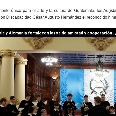
nto único para el arte y la cultura de Guatemala, los Augs
on Discapacidad César Augusto Hernández el reconocido himno
a y Alemania fortalecen lazos de amistad y cooperación . /