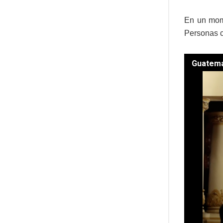
En un mome
Personas c
Guatemal