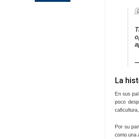

T
o
a
—
La hist
En sus pal
poco desp
caficultura
Por su par
como una a