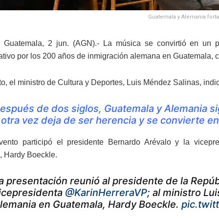
Guatemala y Alemania forta
 Guatemala, 2 jun. (AGN).- La música se convirtió en un p
ivo por los 200 años de inmigración alemana en Guatemala, ce
o, el ministro de Cultura y Deportes, Luis Méndez Salinas, indi
espués de dos siglos, Guatemala y Alemania sig
 otra vez deja de ser herencia y se convierte en
vento participó el presidente Bernardo Arévalo y la vicep
 Hardy Boeckle.
a presentación reunió al presidente de la Repúb
icepresidenta
@KarinHerreraVP
; al ministro L
lemania en Guatemala, Hardy Boeckle.
pic.twi