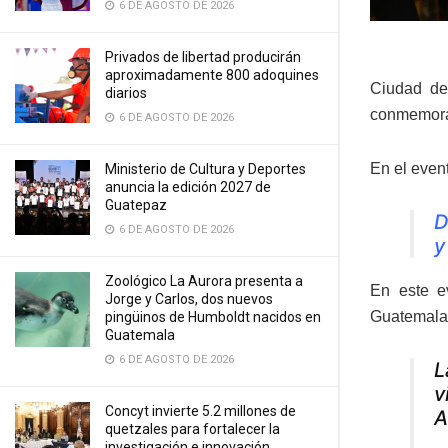
6 DE AGOSTO DE 2026
Privados de libertad producirán
aproximadamente 800 adoquines
Ciudad de
diarios
conmemorat
6 DE AGOSTO DE 2026
En el event
Ministerio de Cultura y Deportes
anuncia la edición 2027 de
Guatepaz
D
6 DE AGOSTO DE 2026
y
Zoológico La Aurora presenta a
En este e
Jorge y Carlos, dos nuevos
Guatemala,
pingüinos de Humboldt nacidos en
Guatemala
6 DE AGOSTO DE 2026
L
v
Concyt invierte 5.2 millones de
A
quetzales para fortalecer la
investigación e innovación