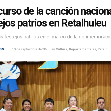
urso de la canción naciona
ejos patrios en Retalhuleu
os festejos patrios en el marco de la conmemoraci
GN
10 de septiembre de 2025
en
Cultura
,
Departamentales
,
Retalhu