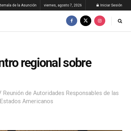
temala de la Asunción
viernes, agosto 7, 2026
Iniciar Sesión
tro regional sobre
 V Reunión de Autoridades Responsables de las
de Estados Americanos