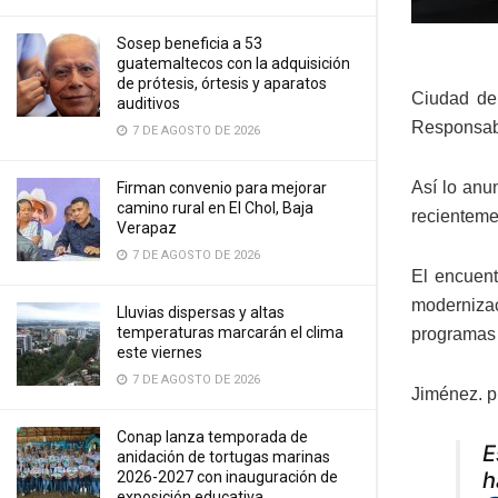
Sosep beneficia a 53
guatemaltecos con la adquisición
de prótesis, órtesis y aparatos
Ciudad de
auditivos
Responsabl
7 DE AGOSTO DE 2026
Así lo anu
Firman convenio para mejorar
camino rural en El Chol, Baja
recienteme
Verapaz
7 DE AGOSTO DE 2026
El encuent
moderniza
Lluvias dispersas y altas
temperaturas marcarán el clima
programas 
este viernes
7 DE AGOSTO DE 2026
Jiménez. p
Conap lanza temporada de
E
anidación de tortugas marinas
h
2026-2027 con inauguración de
exposición educativa