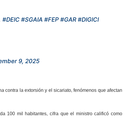
.
#DEIC
#SGAIA
#FEP
#GAR
#DIGICI
ember 9, 2025
cha contra la extorsión y el sicariato, fenómenos que afectan
 100 mil habitantes, cifra que el ministro calificó como