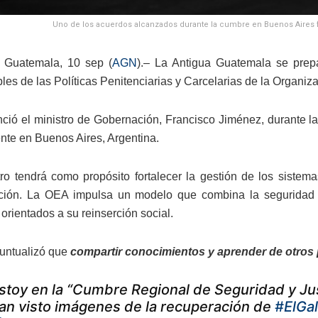
Uno de los acuerdos alcanzados durante la cumbre en Buenos Aires fu
 Guatemala, 10 sep (
AGN
).– La Antigua Guatemala se prep
es de las Políticas Penitenciarias y Carcelarias de la Organi
nció el ministro de Gobernación, Francisco Jiménez, durante 
nte en Buenos Aires, Argentina.
ro tendrá como propósito fortalecer la gestión de los sistema
ción. La OEA impulsa un modelo que combina la seguridad e
orientados a su reinserción social.
untualizó que
compartir conocimientos y aprender de otros p
stoy en la “Cumbre Regional de Seguridad y Just
an visto imágenes de la recuperación de
#ElGal