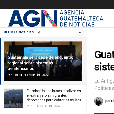
ÚLTIMAS NOTICIAS
Guat
Guatemala será sede de encuentro
regional sobre sistemas
sist
penitenciarios
10 DE SEPTIEMBRE DE 2025
La Antig
Política
Estados Unidos busca localizar en
el extranjero a migrantes
deportados para cobrarles multas
por
L
7 DE AGOSTO DE 2026