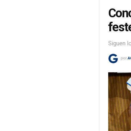
Conc
fest
Siguen l
por
A