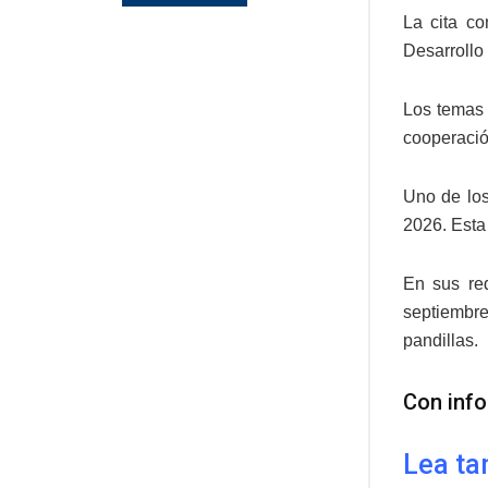
La cita co
Desarrollo
Los temas c
cooperació
Uno de los
2026. Esta 
En sus re
septiembre
pandillas.
Con inf
Lea ta