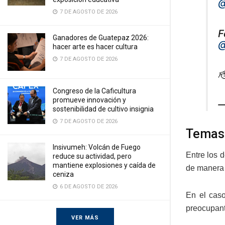
@
7 DE AGOSTO DE 2026
F
Ganadores de Guatepaz 2026:
@
hacer arte es hacer cultura
7 DE AGOSTO DE 2026

Congreso de la Caficultura
promueve innovación y
—
sostenibilidad de cultivo insignia
7 DE AGOSTO DE 2026
Temas 
Insivumeh: Volcán de Fuego
Entre los d
reduce su actividad, pero
mantiene explosiones y caída de
de manera s
ceniza
6 DE AGOSTO DE 2026
En el caso
preocupant
VER MÁS