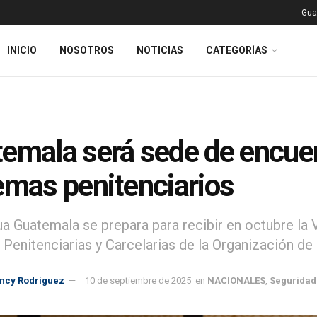
Gua
INICIO
NOSOTROS
NOTICIAS
CATEGORÍAS
emala será sede de encuen
emas penitenciarios
ua Guatemala se prepara para recibir en octubre la
s Penitenciarias y Carcelarias de la Organización 
incy Rodríguez
10 de septiembre de 2025
en
NACIONALES
,
Seguridad