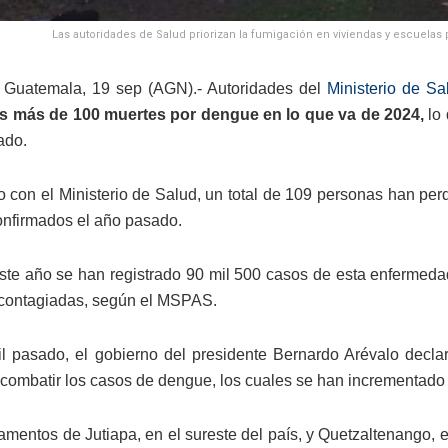
Las autoridades de Salud priorizan la fumigación en viviendas y escuelas 
 Guatemala, 19 sep (AGN).- Autoridades del
Ministerio de S
es más de 100 muertes por dengue en lo que va de 2024,
lo 
ado.
 con el Ministerio de Salud, un total de 109 personas han perd
nfirmados el año pasado.
te año se han registrado 90 mil 500 casos de esta enfermedad
 contagiadas, según el MSPAS.
l pasado, el gobierno del presidente Bernardo Arévalo declar
y combatir los casos de dengue, los cuales se han incrementado 
amentos de Jutiapa, en el sureste del país, y Quetzaltenango, 