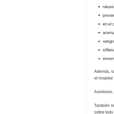
náuse
presen
en el 
acumul
sangr
inflam
increm
Además, la
al hospita
Asimismo, 
También re
sobre todo