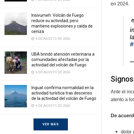
en 2024.
Insivumeh: Volcán de Fuego

reduce su actividad, pero
mantiene explosiones y caída de
i
ceniza
l
6 DE AGOSTO DE 2026
#
UBA brindó atención veterinaria a
comunidades afectadas por la
—
actividad del volcán de Fuego
6 DE AGOSTO DE 2026
Signos
Inguat confirma normalidad en la
Ante el in
actividad turística tras descenso
de la actividad del volcán de Fuego
atento a l
6 DE AGOSTO DE 2026
De acuerd
VER MÁS
dolor 