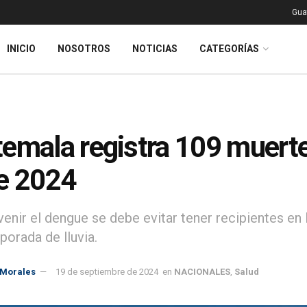
Gua
INICIO
NOSOTROS
NOTICIAS
CATEGORÍAS
emala registra 109 muerte
e 2024
venir el dengue se debe evitar tener recipientes en
porada de lluvia.
 Morales
19 de septiembre de 2024
en
NACIONALES
,
Salud