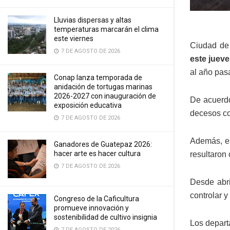
Lluvias dispersas y altas
temperaturas marcarán el clima
este viernes
Ciudad de
7 DE AGOSTO DE 2026
este juev
al año pas
Conap lanza temporada de
anidación de tortugas marinas
2026-2027 con inauguración de
De acuerdo
exposición educativa
decesos co
7 DE AGOSTO DE 2026
Además, es
Ganadores de Guatepaz 2026:
hacer arte es hacer cultura
resultaron
7 DE AGOSTO DE 2026
Desde abri
controlar 
Congreso de la Caficultura
promueve innovación y
sostenibilidad de cultivo insignia
Los depart
7 DE AGOSTO DE 2026