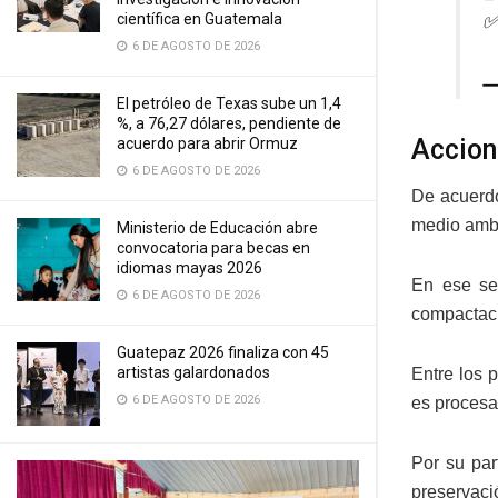
científica en Guatemala
6 DE AGOSTO DE 2026
—
El petróleo de Texas sube un 1,4
%, a 76,27 dólares, pendiente de
Accion
acuerdo para abrir Ormuz
6 DE AGOSTO DE 2026
De acuerdo
medio amb
Ministerio de Educación abre
convocatoria para becas en
idiomas mayas 2026
En ese sen
6 DE AGOSTO DE 2026
compactaci
Guatepaz 2026 finaliza con 45
artistas galardonados
Entre los 
6 DE AGOSTO DE 2026
es procesad
Por su par
preservaci