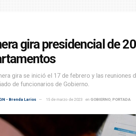
era gira presidencial de 2
artamentos
era gira se inició el 17 de febrero y las reuniones d
do de funcionarios de Gobierno.
GN - Brenda Larios
15 de marzo de 2023
en
GOBIERNO
,
PORTADA