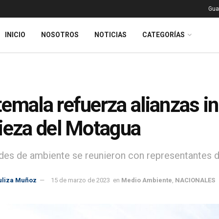
Gua
INICIO
NOSOTROS
NOTICIAS
CATEGORÍAS
emala refuerza alianzas in
ieza del Motagua
des de ambiente se reunieron con representantes 
uliza Muñoz
15 de marzo de 2023
en
Medio Ambiente
,
NACIONALES