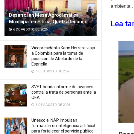
ambiental.
Desarrollan Mesa Agroclimática
Municipal en Sibilia, Quetzaltenango
Lea ta
6 DE AGOSTO DE 2026
Vicepresidenta Karin Herrera viaja
a Colombia para la toma de
posesión de Abelardo de la
Espriella
6 DE AGOSTO DE 2026
SVET brinda informe de avances
contra la trata de personas ante la
OEA
6 DE AGOSTO DE 2026
Unesco e INAP impulsan
formación en inteligencia artificial
para fortalecer el servicio público