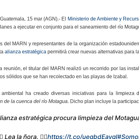
Guatemala, 15 mar (AGN).- El
Ministerio de Ambiente y Recur
planes a ejecutar en conjunto para el saneamiento del río Mota
s del MARN y representantes de la organización estadounidens
ta
alianza estratégica
permitirá crear nuevas alternativas para 
a reunión, el titular del MARN realizó un recorrido por las ins
os sólidos que se han recolectado en las playas de Izabal.
 ambiental ha creado diversas iniciativas para la limpieza
ón de la cuenca del río Motagua
. Dicho plan incluye la particip
lianza estratégica procura limpieza del Motagu
🏼 Lea la ñora. 👇🏼
https://t.co/uegbdEayqI
#Somo