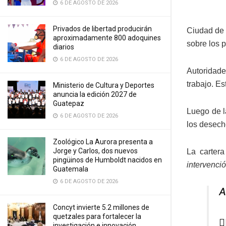
6 DE AGOSTO DE 2026
Privados de libertad producirán
Ciudad de 
aproximadamente 800 adoquines
sobre los 
diarios
6 DE AGOSTO DE 2026
Autoridade
trabajo. Es
Ministerio de Cultura y Deportes
anuncia la edición 2027 de
Guatepaz
Luego de l
6 DE AGOSTO DE 2026
los desech
Zoológico La Aurora presenta a
Jorge y Carlos, dos nuevos
La cartera
pingüinos de Humboldt nacidos en
intervenci
Guatemala
6 DE AGOSTO DE 2026
A
Concyt invierte 5.2 millones de
quetzales para fortalecer la

investigación e innovación