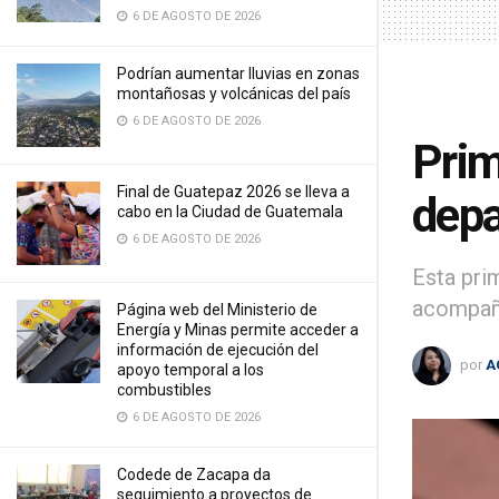
6 DE AGOSTO DE 2026
Podrían aumentar lluvias en zonas
montañosas y volcánicas del país
6 DE AGOSTO DE 2026
Prim
Final de Guatepaz 2026 se lleva a
dep
cabo en la Ciudad de Guatemala
6 DE AGOSTO DE 2026
Esta prim
acompaña
Página web del Ministerio de
Energía y Minas permite acceder a
información de ejecución del
por
A
apoyo temporal a los
combustibles
6 DE AGOSTO DE 2026
Codede de Zacapa da
seguimiento a proyectos de