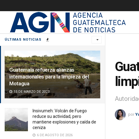
ÚLTIMAS NOTICIAS
Guat
Guatemala refuerza alianzas
internacionales para la limpieza del
limp
Motagua
15 DE MARZO DE 2023
Autorida
Insivumeh: Volcán de Fuego
por
Y
reduce su actividad, pero
mantiene explosiones y caída de
ceniza
6 DE AGOSTO DE 2026