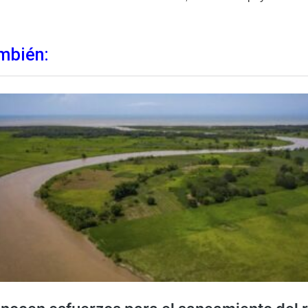
mbién: