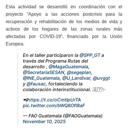
Esta actividad se desarrolló en coordinación con el
proyecto “Apoyo a las acciones postcrisis para la
recuperación y rehabilitación de los medios de vida y
activos de los hogares de las zonas rurales más
afectadas por COVID-19”, financiado por la Unión
Europea.
En el taller participaron la
@SPP_GT
a
través del Programa Rutas del
desarrollo ,
@MagaGuatemala
,
@SecretariaSESAN
,
@segeplan
,
@INE_Guatemala
,
@U_Landivar
,
@uvggt
y
@fausac
, fortaleciendo la
colaboración interinstitucional. 🇬🇹✨
📲
https://t.co/oCmtIpUrTA
pic.twitter.com/bWQ8OfI8aF
— FAO Guatemala (@FAOGuatemala)
November 10, 2025