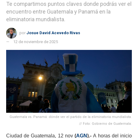
Te compartimos puntos claves donde podrás ver el
encuentro entre Guatemala y Panamá en la
eliminatoria mundialista.
por
Josue David Acevedo Rivas
12 de noviembre de 2025
Guatemala vs. Panamá: dónde ver el partido de la eliminatoria mundialista.
// Foto: Gobierno de Guatemala.
Ciudad de Guatemala, 12 nov
(
AGN
).-
A horas del inicio