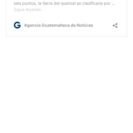
A qué hora juega Guatemala
El balón rodará en punto de las 20:00 horas en el
estadio El Trébol, en la zona 3 capitalina,
donde los
chapines recibirán a los canaleros en el inicio de la
última fecha de eliminatorias mundialistas de la
Concacaf.
Posterior a ello, Guatemala recibirá a Surinam el
martes 18 de septiembre en punto de las 19:00 horas,
también en el estadio El Trébol.