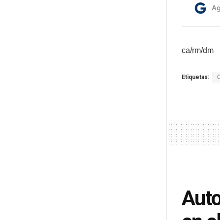
ca/rm/dm
Etiquetas:
Auto