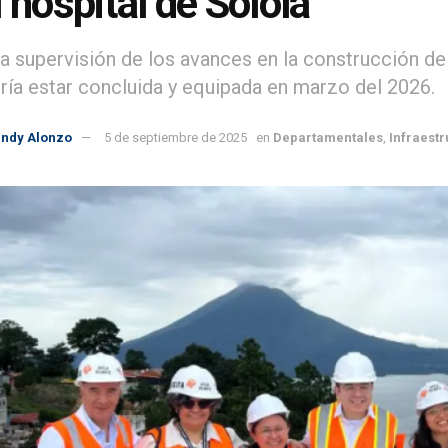
l hospital de Sololá
la supervisión de los avances en la construcción de
ría estar concluida y equipada en marzo del 2026.
indy Alonzo
5 de septiembre de 2025
en
Departamentales
,
Infraestr