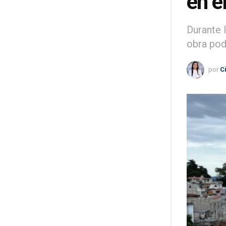
en e
Durante 
obra pod
por
C