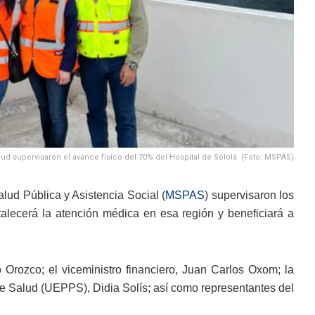
lud supervisaron el avance físico del 70% del Hospital de Sololá. (Foto: MSPAS)
alud Pública y Asistencia Social (
MSPAS
) supervisaron los
talecerá la atención médica en esa región y beneficiará a
io Orozco; el viceministro financiero, Juan Carlos Oxom; la
e Salud (UEPPS), Didia Solís; así como representantes del