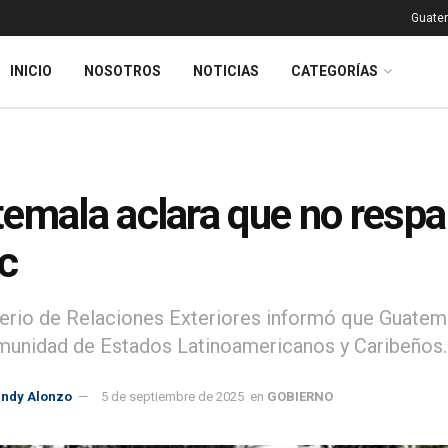
Guatem
INICIO
NOSOTROS
NOTICIAS
CATEGORÍAS
emala aclara que no resp
c
terio de Relaciones Exteriores informó que Guatem
munidad de Estados Latinoamericanos y Caribeños.
indy Alonzo
5 de septiembre de 2025
en
GOBIERNO