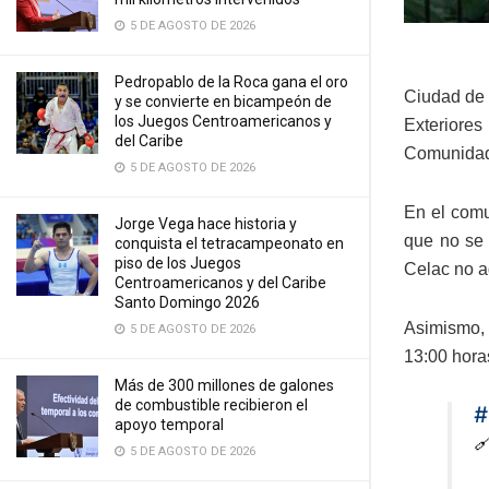
5 DE AGOSTO DE 2026
Pedropablo de la Roca gana el oro
Ciudad de 
y se convierte en bicampeón de
los Juegos Centroamericanos y
Exteriores 
del Caribe
Comunidad 
5 DE AGOSTO DE 2026
En el comu
Jorge Vega hace historia y
que no se 
conquista el tetracampeonato en
piso de los Juegos
Celac no 
Centroamericanos y del Caribe
Santo Domingo 2026
Asimismo, 
5 DE AGOSTO DE 2026
13:00 hora
Más de 300 millones de galones
de combustible recibieron el
#
apoyo temporal

5 DE AGOSTO DE 2026