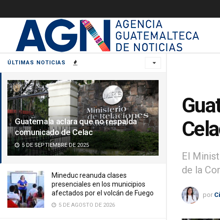
ÚLTIMAS NOTICIAS
Guat
Guatemala aclara que no respalda
Cela
comunicado de Celac
5 DE SEPTIEMBRE DE 2025
El Minis
de la Co
Mineduc reanuda clases
presenciales en los municipios
afectados por el volcán de Fuego
por
C
5 DE AGOSTO DE 2026