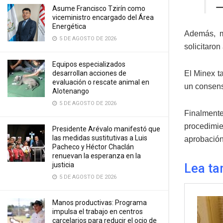
—
Asume Francisco Tzirín como
viceministro encargado del Área
Energética
Además, m
5 DE AGOSTO DE 2026
solicitaron
Equipos especializados
El Minex t
desarrollan acciones de
evaluación o rescate animal en
un consens
Alotenango
5 DE AGOSTO DE 2026
Finalment
procedimie
Presidente Arévalo manifestó que
las medidas sustitutivas a Luis
aprobación
Pacheco y Héctor Chaclán
renuevan la esperanza en la
justicia
Lea ta
5 DE AGOSTO DE 2026
Manos productivas: Programa
impulsa el trabajo en centros
carcelarios para reducir el ocio de