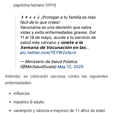
papiloma humano (VPH)
👨‍👩‍👧‍👦💉 ¡Proteger a tu familia es más
fácil de lo que crees!
Vacunarse es una decisión que salva
vidas y evita enfermedades graves. Del
11 al 18 de mayo, acude a tu servicio de
salud más cercano y 𝘂́𝗻𝗲𝘁𝗲 𝗮 𝗹𝗮
𝗦𝗲𝗺𝗮𝗻𝗮 𝗱𝗲 𝗩𝗮𝗰𝘂𝗻𝗮𝗰𝗶𝗼́𝗻 𝗲𝗻 𝗹𝗮𝘀…
pic.twitter.com/TEYW2zALnI
— Ministerio de Salud Pública
(@MinSaludGuate)
May 12, 2025
Además, se colocarán vacunas contra las siguientes
enfermedades:
influenza
hepatitis B adulto
sarampión y rubeola a mayores de 11 años de edad