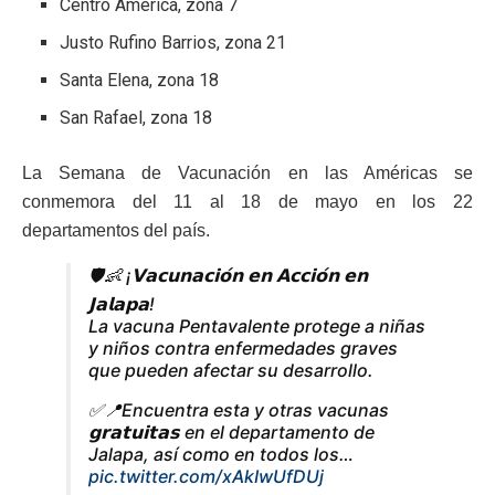
Centro América, zona 7
Justo Rufino Barrios, zona 21
Santa Elena, zona 18
San Rafael, zona 18
La Semana de Vacunación en las Américas se
conmemora del 11 al 18 de mayo en los 22
departamentos del país.
🛡️👶 ¡𝗩𝗮𝗰𝘂𝗻𝗮𝗰𝗶𝗼́𝗻 𝗲𝗻 𝗔𝗰𝗰𝗶𝗼́𝗻 𝗲𝗻
𝗝𝗮𝗹𝗮𝗽𝗮!
La vacuna Pentavalente protege a niñas
y niños contra enfermedades graves
que pueden afectar su desarrollo.
✅📍Encuentra esta y otras vacunas
𝗴𝗿𝗮𝘁𝘂𝗶𝘁𝗮𝘀 en el departamento de
Jalapa, así como en todos los…
pic.twitter.com/xAkIwUfDUj