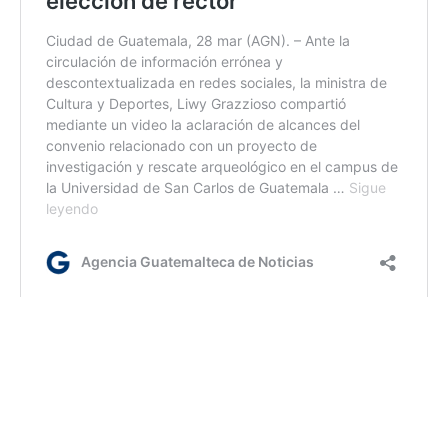
ml/dm
Etiquetas:
La Ronda
Liwy Grazioso
MCD
presidente Bernardo Arévalo