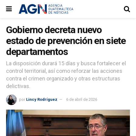
Gobierno decreta nuevo
estado de prevención en siete
departamentos
La disposición durará 15 días y busca fortalecer el
control territorial, así como reforzar las acciones
contra el crimen organizado y otras estructuras
delictivas.
por
Lincy Rodríguez
6 de abril de 2026