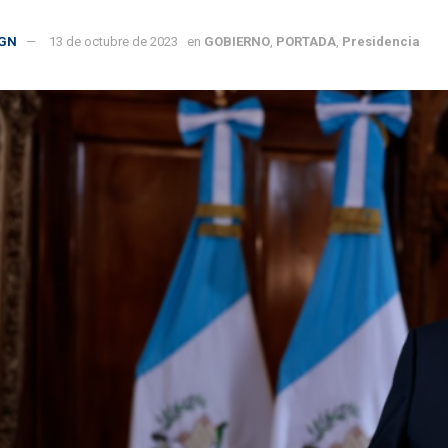
GN
13 de octubre de 2023
en
GOBIERNO
,
PORTADA
,
Presidencia