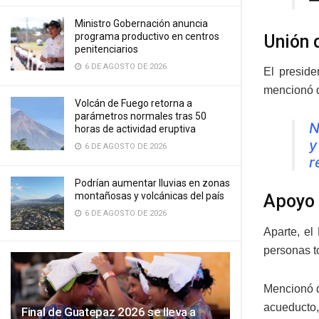
—
Ministro Gobernación anuncia
programa productivo en centros
Unión 
penitenciarios
6 DE AGOSTO DE 2026
El presid
mencionó q
Volcán de Fuego retorna a
parámetros normales tras 50
N
horas de actividad eruptiva
y
6 DE AGOSTO DE 2026
r
Podrían aumentar lluvias en zonas
montañosas y volcánicas del país
Apoyo 
6 DE AGOSTO DE 2026
Aparte, el
personas t
Mencionó q
acueducto,
Final de Guatepaz 2026 se lleva a