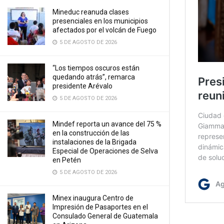
Mineduc reanuda clases
presenciales en los municipios
afectados por el volcán de Fuego
5 DE AGOSTO DE 2026
“Los tiempos oscuros están
quedando atrás”, remarca
presidente Arévalo
5 DE AGOSTO DE 2026
Mindef reporta un avance del 75 %
en la construcción de las
instalaciones de la Brigada
Especial de Operaciones de Selva
en Petén
5 DE AGOSTO DE 2026
Minex inaugura Centro de
Impresión de Pasaportes en el
Consulado General de Guatemala