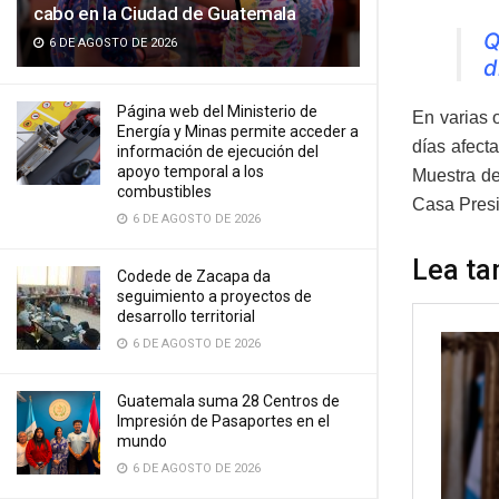
cabo en la Ciudad de Guatemala
Q
6 DE AGOSTO DE 2026
d
Página web del Ministerio de
En varias 
Energía y Minas permite acceder a
días afect
información de ejecución del
apoyo temporal a los
Muestra de
combustibles
Casa Presi
6 DE AGOSTO DE 2026
Lea ta
Codede de Zacapa da
seguimiento a proyectos de
desarrollo territorial
6 DE AGOSTO DE 2026
Guatemala suma 28 Centros de
Impresión de Pasaportes en el
mundo
6 DE AGOSTO DE 2026