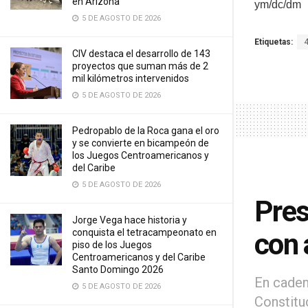
en Arizona
ym/dc/dm
5 DE AGOSTO DE 2026
Etiquetas:
CIV destaca el desarrollo de 143
proyectos que suman más de 2
mil kilómetros intervenidos
5 DE AGOSTO DE 2026
Pedropablo de la Roca gana el oro
y se convierte en bicampeón de
los Juegos Centroamericanos y
del Caribe
5 DE AGOSTO DE 2026
Pres
Jorge Vega hace historia y
conquista el tetracampeonato en
con 
piso de los Juegos
Centroamericanos y del Caribe
Santo Domingo 2026
En caden
5 DE AGOSTO DE 2026
Constitu