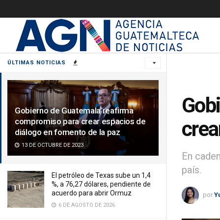
ÚLTIMAS NOTICIAS
Gobi
Gobierno de Guatemala reafirma
compromiso para crear espacios de
crea
diálogo en fomento de la paz
13 DE OCTUBRE DE 2023
En cadena
país.
El petróleo de Texas sube un 1,4
%, a 76,27 dólares, pendiente de
acuerdo para abrir Ormuz
por
Y
6 DE AGOSTO DE 2026