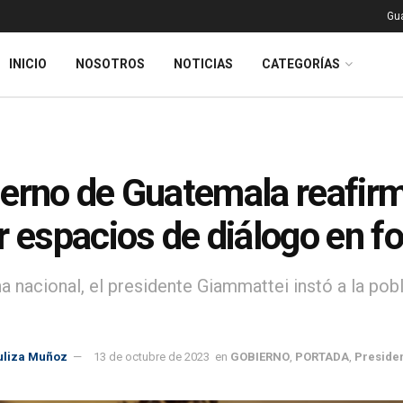
Gu
INICIO
NOSOTROS
NOTICIAS
CATEGORÍAS
erno de Guatemala reafir
r espacios de diálogo en f
 nacional, el presidente Giammattei instó a la pobl
uliza Muñoz
13 de octubre de 2023
en
GOBIERNO
,
PORTADA
,
Preside