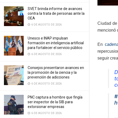
SVET brinda informe de avances
contra la trata de personas ante la
OEA
Ciudad de 
6 DE AGOSTO DE 2026
mencionó 
Unesco e INAP impulsan
formación en inteligencia artificial
En
cadena
para fortalecer el servicio público
repercusio
6 DE AGOSTO DE 2026
seguir cre
Consejos presentaron avances en
D
la promoción de la ciencia y la
prevención de adicciones
t
c
6 DE AGOSTO DE 2026
#
PNC captura a hombre que fingía
h
ser inspector de la SIB para
extorsionar empresas
6 DE AGOSTO DE 2026