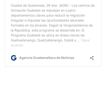
rm
Etiquetas:
Canadá
Estadista del Año
presidente Bernardo Arévalo