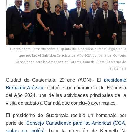
El presidente Bernardo Arévalo, -quinto de la derecha-durante la gala en la
que recibió el Galardón Estadista del Año 2024 por parte del Consejo
Canadiense para las Américas en Toronto, Canadá. /Foto: Gobierno de
Guatemala
Ciudad de Guatemala, 29 ene (AGN).-
El
presidente
Bernardo Arévalo
recibió el nombramiento de Estadista
del Año 2024, una de las actividades principales de la
visita de trabajo a Canadá que concluyó ayer martes.
El presidente de Guatemala recibió un homenaje por
parte del
Consejo Canadiense para las Américas (CCA,
siglas en inglés),
bajo la dirección de Kenneth N.