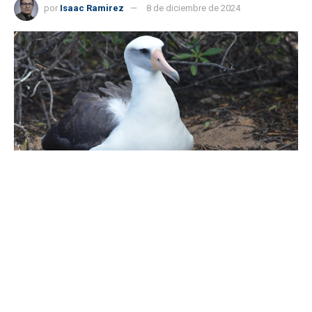
por
Isaac Ramirez
8 de diciembre de 2024
Albatros de Laysan. / Foto: iNaturalist Ecuador.
Nueva York, 8 dic (EFE).- El albatros hembra Wisdom, el
ave salvaje más vieja del mundo, puso un huevo a los 74
años y por primera vez en casi un lustro, informaron en
las últimas horas desde el Servicio de Pesca y Vida
Silvestre de la región del Pacífico en EE.UU. (
USFWS
).
Wisdom, que es un albatros de Laysan con alas largas,