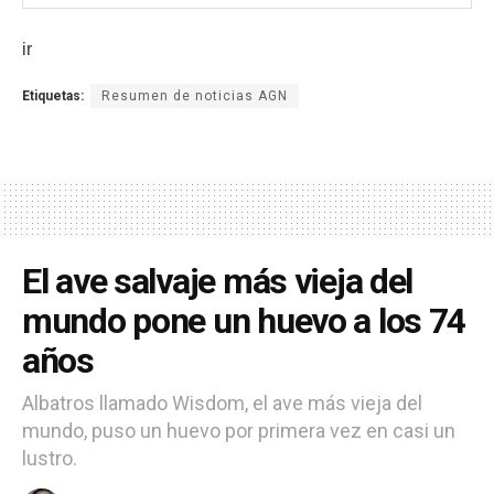
ir
Etiquetas:
Resumen de noticias AGN
El ave salvaje más vieja del
mundo pone un huevo a los 74
años
Albatros llamado Wisdom, el ave más vieja del
mundo, puso un huevo por primera vez en casi un
lustro.