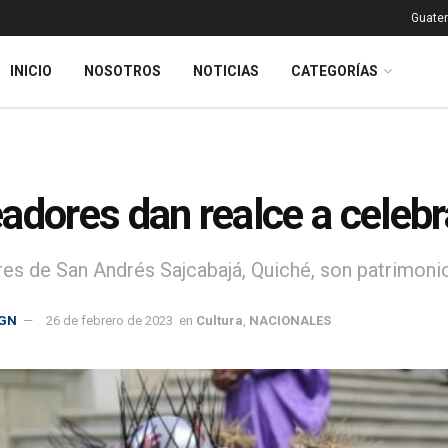
Guatem
INICIO
NOSOTROS
NOTICIAS
CATEGORÍAS
adores dan realce a celeb
es de San Andrés Sajcabajá, Quiché, son patrimonio
GN
26 de febrero de 2023
en
Cultura
,
NACIONALES