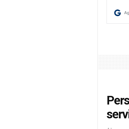
Pers
serv