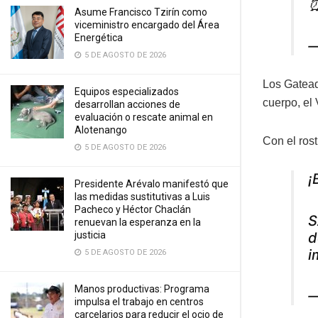
⏰
Asume Francisco Tzirín como
viceministro encargado del Área
Energética
—
5 DE AGOSTO DE 2026
Los Gatead
Equipos especializados
cuerpo, el
desarrollan acciones de
evaluación o rescate animal en
Alotenango
Con el rost
5 DE AGOSTO DE 2026
¡
Presidente Arévalo manifestó que
las medidas sustitutivas a Luis
Pacheco y Héctor Chaclán
S
renuevan la esperanza en la
d
justicia
i
5 DE AGOSTO DE 2026
Manos productivas: Programa
—
impulsa el trabajo en centros
carcelarios para reducir el ocio de