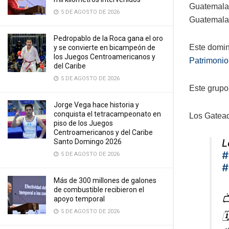
Guatemala,
5 DE AGOSTO DE 2026
Guatemala
Pedropablo de la Roca gana el oro
Este domin
y se convierte en bicampeón de
los Juegos Centroamericanos y
Patrimonio
del Caribe
5 DE AGOSTO DE 2026
Este grupo 
Jorge Vega hace historia y
conquista el tetracampeonato en
Los Gatead
piso de los Juegos
Centroamericanos y del Caribe
L
Santo Domingo 2026
#
5 DE AGOSTO DE 2026
#
Más de 300 millones de galones
de combustible recibieron el

apoyo temporal
5 DE AGOSTO DE 2026
