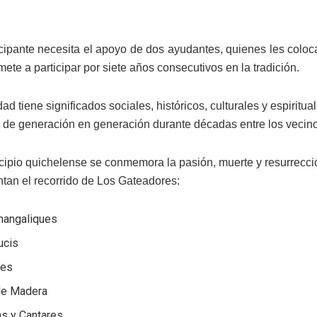
cipante necesita el apoyo de dos ayudantes, quienes les col
te a participar por siete años consecutivos en la tradición.
dad tiene significados sociales, históricos, culturales y espiritu
o de generación en generación durante décadas entre los vecin
cipio quichelense se conmemora la pasión, muerte y resurrecció
an el recorrido de Los Gateadores:
hangaliques
ucis
nes
de Madera
as y Cantares