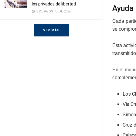
los privados de libertad
Ayuda
5 DE AGOSTO DE 2026
Cada parti
se comprome
VER MÁS
Esta activi
transmitid
En el muni
complement
Los C
Vía Cr
Simo
Cruz 
Calac