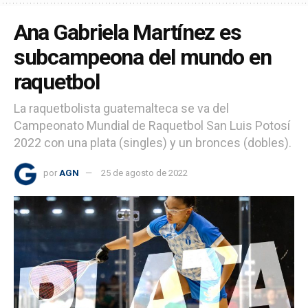
Ana Gabriela Martínez es
subcampeona del mundo en
raquetbol
La raquetbolista guatemalteca se va del
Campeonato Mundial de Raquetbol San Luis Potosí
2022 con una plata (singles) y un bronces (dobles).
por
AGN
25 de agosto de 2022