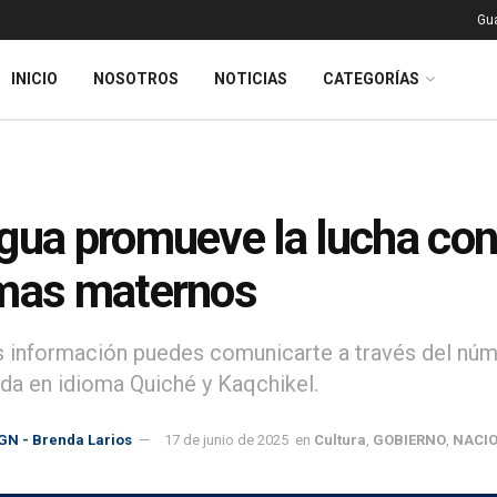
Gu
INICIO
NOSOTROS
NOTICIAS
CATEGORÍAS
gua promueve la lucha cont
mas maternos
 información puedes comunicarte a través del núm
ida en idioma Quiché y Kaqchikel.
GN - Brenda Larios
17 de junio de 2025
en
Cultura
,
GOBIERNO
,
NACI