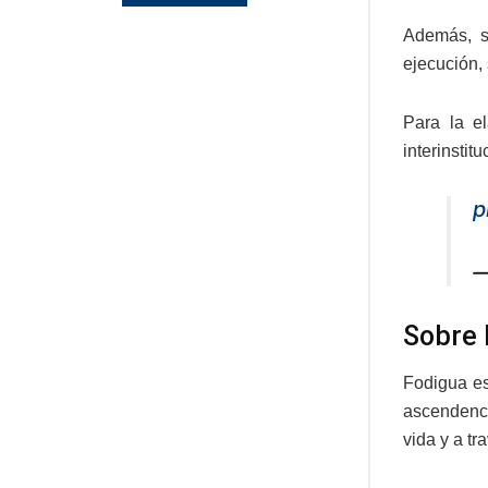
Además, s
ejecución, 
Para la e
interinstit
p
—
Sobre 
Fodigua es
ascendenci
vida y a t