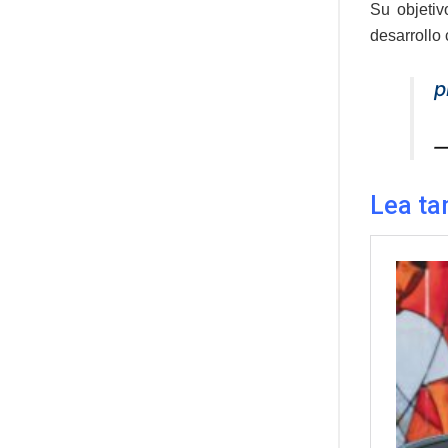
Su objetiv
desarrollo 
p
—
Lea ta