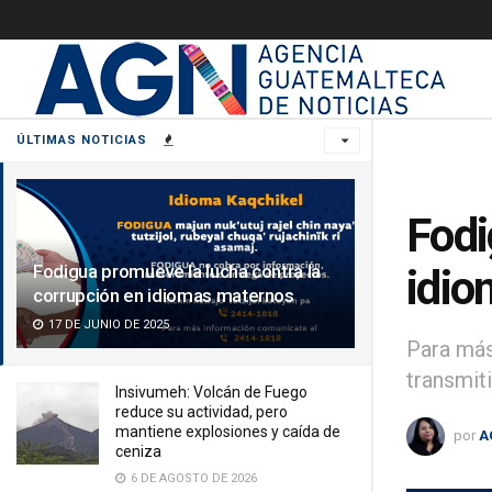
ÚLTIMAS NOTICIAS
Fodi
Fodigua promueve la lucha contra la
idio
corrupción en idiomas maternos
17 DE JUNIO DE 2025
Para más
transmit
Insivumeh: Volcán de Fuego
reduce su actividad, pero
mantiene explosiones y caída de
por
A
ceniza
6 DE AGOSTO DE 2026