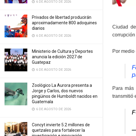
6 DE AGOSTO DE 2026
Privados de libertad producirán
aproximadamente 800 adoquines
Ciudad de
diarios
corrupción
6 DE AGOSTO DE 2026
Por medio 
Ministerio de Cultura y Deportes
anuncia la edición 2027 de
Guatepaz
F
6 DE AGOSTO DE 2026
p
Zoológico La Aurora presenta a
Para más 
Jorge y Carlos, dos nuevos
transmitió
pingüinos de Humboldt nacidos en
Guatemala
6 DE AGOSTO DE 2026
F
Concyt invierte 5.2 millones de
—
quetzales para fortalecer la
investigación e innovación