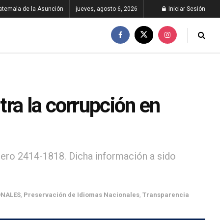
atemala de la Asunción
jueves, agosto 6, 2026
Iniciar Sesión
ra la corrupción en
ero 2414-1818. Dicha información a sido
ONALES
,
Preservación de Idiomas Nacionales
,
Transparencia