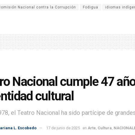
Comisión Nacional contra la Corrupción
Fodigua
idiomas indíge
ro Nacional cumple 47 años
entidad cultural
78, el Teatro Nacional ha sido partícipe de grande
ariana L. Escobedo
17 de junio de 2025
en
Arte
,
Cultura
,
NACIONAL