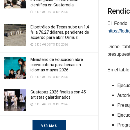
científica en Guatemala
Rendic
6 DE AGOSTO DE 2026
El Fondo 
El petróleo de Texas sube un 1,4
https://fod
%, a 76,27 dólares, pendiente de
acuerdo para abrir Ormuz
6 DE AGOSTO DE 2026
Dicho tab
presupuesta
Ministerio de Educación abre
convocatoria para becas en
En el table
idiomas mayas 2026
6 DE AGOSTO DE 2026
Ejecuc
Guatepaz 2026 finaliza con 45
Autor
artistas galardonados
6 DE AGOSTO DE 2026
Presu
Ejecuc
Progr
VER MÁS