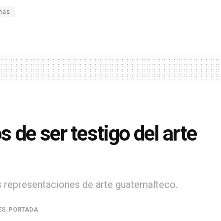
nas
 de ser testigo del arte
s representaciones de arte guatemalteco.
ES
,
PORTADA