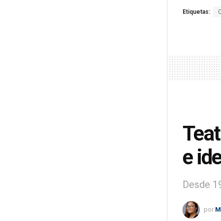
Etiquetas:
Teat
e id
Desde 19
por
M