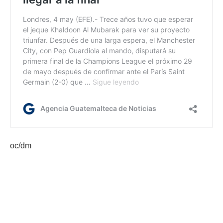
oc/dm
Etiquetas:
Champions League
Chelsea
Manchester City
Real Madrid
Zinedine Zidane