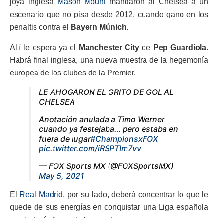
joya inglesa
Mason Mount
mandaron al Chelsea a un
escenario que no pisa desde 2012, cuando ganó en los
penaltis contra el
Bayern Múnich
.
Allí le espera ya el
Manchester City
de
Pep Guardiola
.
Habrá final inglesa, una nueva muestra de la hegemonía
europea de los clubes de la Premier.
LE AHOGARON EL GRITO DE GOL AL
CHELSEA
Anotación anulada a Timo Werner
cuando ya festejaba… pero estaba en
fuera de lugar
#ChampionsxFOX
pic.twitter.com/iRSPTIm7vv
— FOX Sports MX (@FOXSportsMX)
May 5, 2021
El
Real Madrid
, por su lado, deberá concentrar lo que le
quede de sus energías en conquistar una Liga española