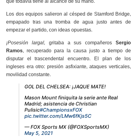
que todavía tiene al alcance de su mano.
Los dos equipos salieron al césped de Stamford Bridge,
empapado tras una tromba de agua justo antes de
empezar el partido, con ideas opuestas.
¡Posesión larga!,
gritaba a sus compañeros
Sergio
Ramos
, recuperado para la causa justo a tiempo de
disputar el trascendental encuentro. El plan de los
ingleses era otro: presión asfixiante, ataques verticales,
movilidad constante.
GOL DEL CHELSEA: ¡JAQUE MATE!
Mason Mount finiquita la serie ante Real
Madrid; asistencia de Christian
Pulisic
#ChampionsxFOX
pic.twitter.com/LMw6fKjs5C
— FOX Sports MX (@FOXSportsMX)
May 5, 2021