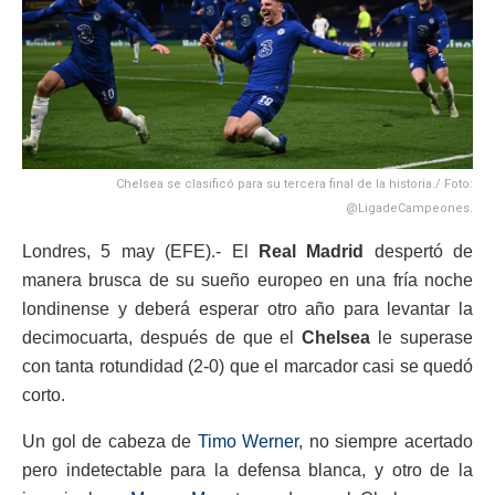
Chelsea se clasificó para su tercera final de la historia./ Foto:
@LigadeCampeones.
Londres, 5 may (EFE).- El
Real Madrid
despertó de
manera brusca de su sueño europeo en una fría noche
londinense y deberá esperar otro año para levantar la
decimocuarta, después de que el
Chelsea
le superase
con tanta rotundidad (2-0) que el marcador casi se quedó
corto.
Un gol de cabeza de
Timo Werner
, no siempre acertado
pero indetectable para la defensa blanca, y otro de la