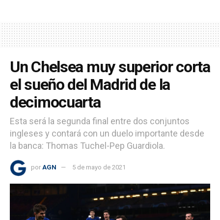
Un Chelsea muy superior corta
el sueño del Madrid de la
decimocuarta
Esta será la segunda final entre dos conjuntos
ingleses y contará con un duelo importante desde
la banca: Thomas Tuchel-Pep Guardiola.
por
AGN
5 de mayo de 2021