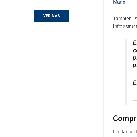
Mano.
VER MÁS
También s
infraestruc
E
c
p
p
E
—
Compr
En tanto, 