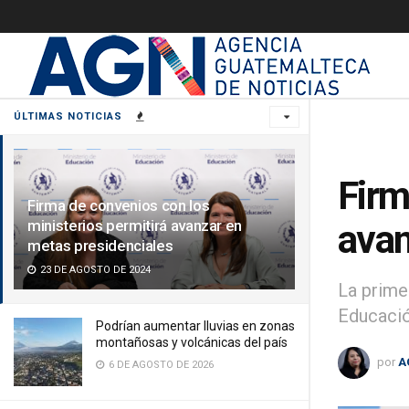
ÚLTIMAS NOTICIAS
Firm
Firma de convenios con los
ministerios permitirá avanzar en
avan
metas presidenciales
23 DE AGOSTO DE 2024
La primer
Educació
Podrían aumentar lluvias en zonas
montañosas y volcánicas del país
por
A
6 DE AGOSTO DE 2026