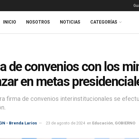
Gu
INICIO
NOSOTROS
NOTICIAS
CATEGORÍAS
a de convenios con los min
zar en metas presidencial
a firma de convenios interinstitucionales se efectu
n.
GN - Brenda Larios
23 de agosto de 2024
en
Educación
,
GOBIERNO