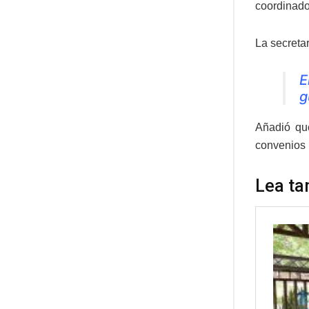
coordinado
La secretar
E
g
Añadió qu
convenios 
Lea ta