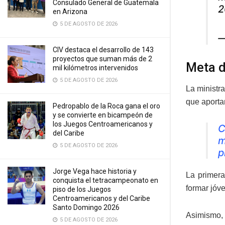
Consulado General de Guatemala
2
en Arizona
5 DE AGOSTO DE 2026
—
CIV destaca el desarrollo de 143
proyectos que suman más de 2
Meta d
mil kilómetros intervenidos
5 DE AGOSTO DE 2026
La ministr
que aporta
Pedropablo de la Roca gana el oro
y se convierte en bicampeón de
los Juegos Centroamericanos y
C
del Caribe
m
5 DE AGOSTO DE 2026
p
Jorge Vega hace historia y
La primera
conquista el tetracampeonato en
formar jóv
piso de los Juegos
Centroamericanos y del Caribe
Santo Domingo 2026
Asimismo, 
5 DE AGOSTO DE 2026