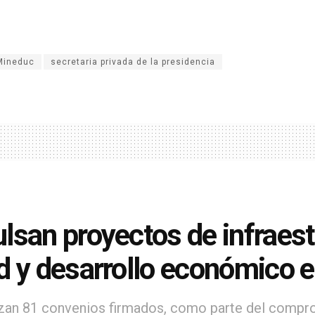
Mineduc
secretaria privada de la presidencia
lsan proyectos de infraest
d y desarrollo económico 
zan 81 convenios firmados, como parte del comprom