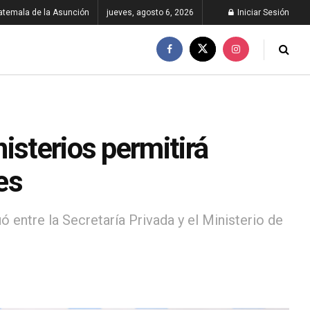
atemala de la Asunción
jueves, agosto 6, 2026
Iniciar Sesión
isterios permitirá
es
ó entre la Secretaría Privada y el Ministerio de