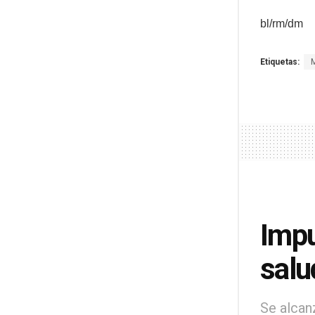
bl/rm/dm
Etiquetas:
Impu
salu
Se alcan