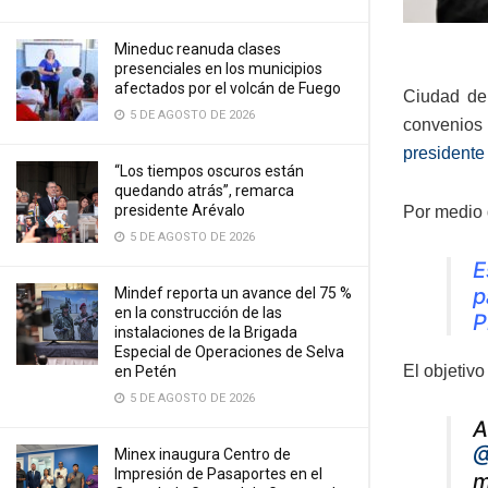
Mineduc reanuda clases
presenciales en los municipios
afectados por el volcán de Fuego
Ciudad de 
5 DE AGOSTO DE 2026
convenios 
presidente
“Los tiempos oscuros están
quedando atrás”, remarca
presidente Arévalo
Por medio 
5 DE AGOSTO DE 2026
E
p
Mindef reporta un avance del 75 %
en la construcción de las
P
instalaciones de la Brigada
Especial de Operaciones de Selva
El objetivo
en Petén
5 DE AGOSTO DE 2026
A
@
Minex inaugura Centro de
Impresión de Pasaportes en el
m