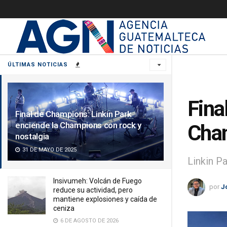
ÚLTIMAS NOTICIAS
Fina
Final de Champions: Linkin Park
enciende la Champions con rock y
Cham
nostalgia
31 DE MAYO DE 2025
Linkin Pa
Insivumeh: Volcán de Fuego
por
J
reduce su actividad, pero
mantiene explosiones y caída de
ceniza
6 DE AGOSTO DE 2026