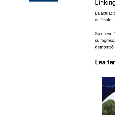
Linkin
La actuaci
artificiale
Su nuevo 
su regreso:
demostró 
Lea ta