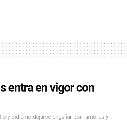
s entra en vigor con
ho y pidió no dejarse engañar por rumores y