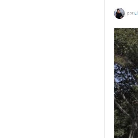
por
L