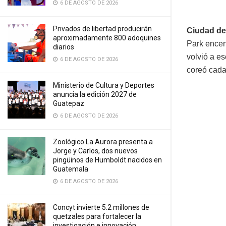
6 DE AGOSTO DE 2026
Privados de libertad producirán
Ciudad de
aproximadamente 800 adoquines
Park encen
diarios
volvió a e
6 DE AGOSTO DE 2026
coreó cada
Ministerio de Cultura y Deportes
anuncia la edición 2027 de
Guatepaz
6 DE AGOSTO DE 2026
Zoológico La Aurora presenta a
Jorge y Carlos, dos nuevos
pingüinos de Humboldt nacidos en
Guatemala
6 DE AGOSTO DE 2026
Concyt invierte 5.2 millones de
quetzales para fortalecer la
investigación e innovación