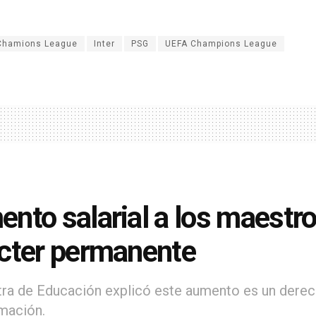
Chamions League
Inter
PSG
UEFA Champions League
nto salarial a los maestro
cter permanente
tra de Educación explicó este aumento es un derec
mación.