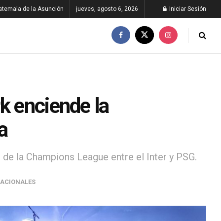
atemala de la Asunción
jueves, agosto 6, 2026
Iniciar Sesión
k enciende la
a
nal de la Champions League entre el Inter y PSG.
NACIONALES