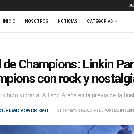
Gu
INICIO
NOSOTROS
NOTICIAS
CATEGORÍAS
l de Champions: Linkin Par
pions con rock y nostalgi
rk hizo vibrar al Allianz Arena en la previa de la fi
osue David Acevedo Rivas
31 de mayo de 2025
en
DEPORTES
,
INTER