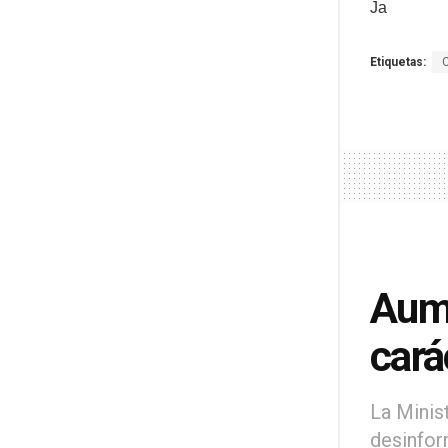
Ja
Etiquetas:
Aume
cará
La Minis
desinfor