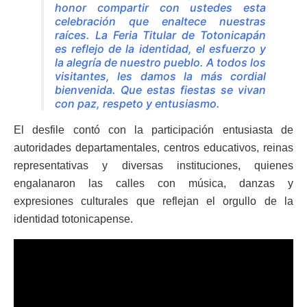
honor compartir con ustedes esta
celebración que enaltece nuestras
raíces. La Feria Titular de Totonicapán
es reflejo de la identidad, el esfuerzo y
la alegría de nuestro pueblo. A todos los
visitantes, les damos la más cordial
bienvenida. Que estas fiestas se vivan
con paz, respeto y entusiasmo.
El desfile contó con la participación entusiasta de
autoridades departamentales, centros educativos, reinas
representativas y diversas instituciones, quienes
engalanaron las calles con música, danzas y
expresiones culturales que reflejan el orgullo de la
identidad totonicapense.