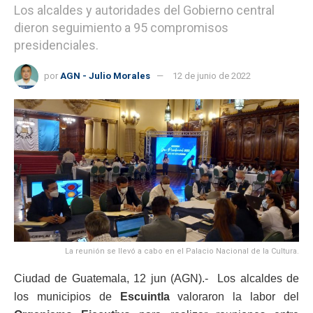
Los alcaldes y autoridades del Gobierno central
dieron seguimiento a 95 compromisos
presidenciales.
por
AGN - Julio Morales
12 de junio de 2022
La reunión se llevó a cabo en el Palacio Nacional de la Cultura.
Ciudad de Guatemala, 12 jun (AGN).- Los alcaldes de
los municipios de
Escuintla
valoraron la labor del