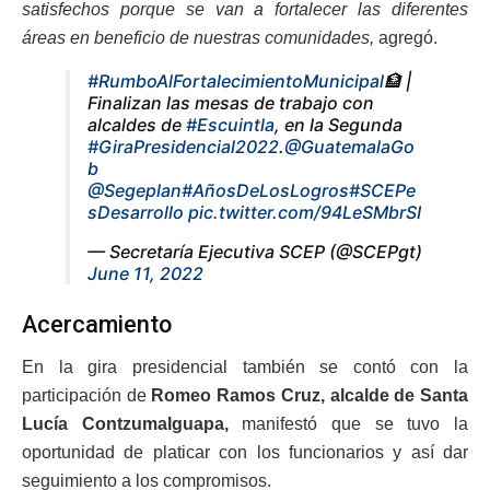
satisfechos porque se van a fortalecer las diferentes
áreas en beneficio de nuestras comunidades,
agregó.
#RumboAlFortalecimientoMunicipal
🏦 |
Finalizan las mesas de trabajo con
alcaldes de
#Escuintla
, en la Segunda
#GiraPresidencial2022
.
@GuatemalaGo
b
@Segeplan
#AñosDeLosLogros
#SCEPe
sDesarrollo
pic.twitter.com/94LeSMbrSI
— Secretaría Ejecutiva SCEP (@SCEPgt)
June 11, 2022
Acercamiento
En la gira presidencial también se contó con la
participación de
Romeo Ramos Cruz, alcalde de Santa
Lucía Contzumalguapa,
manifestó que se tuvo la
oportunidad de platicar con los funcionarios y así dar
seguimiento a los compromisos.