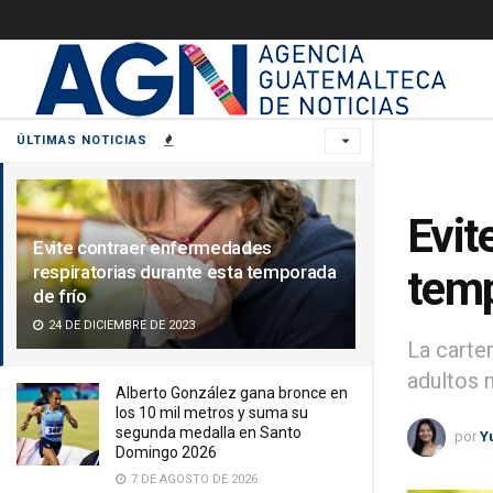
ÚLTIMAS NOTICIAS
Evit
Evite contraer enfermedades
respiratorias durante esta temporada
temp
de frío
24 DE DICIEMBRE DE 2023
La carte
adultos 
Alberto González gana bronce en
los 10 mil metros y suma su
segunda medalla en Santo
por
Y
Domingo 2026
7 DE AGOSTO DE 2026