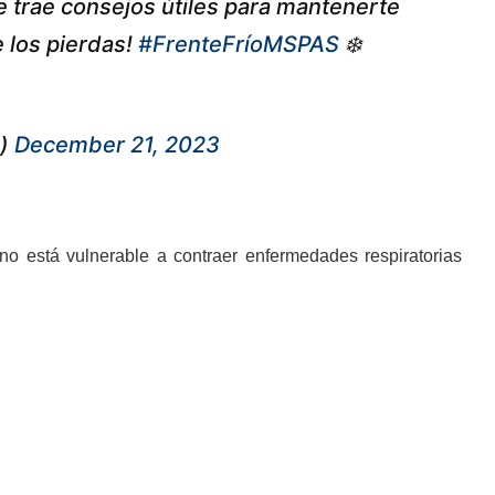
te trae consejos útiles para mantenerte
e los pierdas!
#FrenteFríoMSPAS
❄️
e)
December 21, 2023
o está vulnerable a contraer enfermedades respiratorias