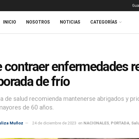
Gua
INICIO
NOSOTROS
NOTICIAS
CATEGORÍAS
e contraer enfermedades re
orada de frío
ra de salud recomienda mantenerse abrigados y prio
mayores de 60 años.
uliza Muñoz
24 de diciembre de 2023
en
NACIONALES
,
PORTADA
,
Sal