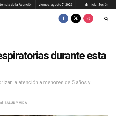
temala de la Asunción
viernes, agosto 7, 2026
Iniciar Sesión
spiratorias durante esta
rizar la atención a menores de 5 años y
ud
,
SALUD Y VIDA