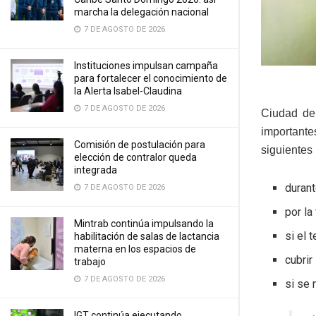
marcha la delegación nacional
7 DE AGOSTO DE 2026
Instituciones impulsan campaña
para fortalecer el conocimiento de
la Alerta Isabel-Claudina
7 DE AGOSTO DE 2026
Ciudad de
importante
Comisión de postulación para
siguientes
elección de contralor queda
integrada
durant
7 DE AGOSTO DE 2026
por la
Mintrab continúa impulsando la
si el 
habilitación de salas de lactancia
materna en los espacios de
cubrir
trabajo
7 DE AGOSTO DE 2026
si se 
IGT continúa ejecutando