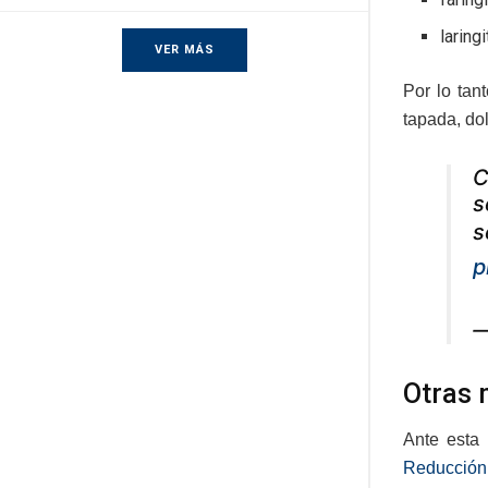
laringi
VER MÁS
Por lo tan
tapada, dol
C
s
s
p
—
Otras 
Ante esta
Reducción