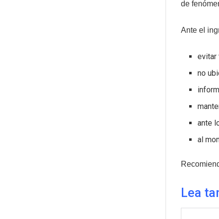
de fenómen
Ante el ing
evitar
no ubi
inform
manten
ante l
al mom
Recomienda
Lea ta