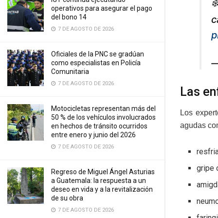
❄
operativos para asegurar el pago
del bono 14
c
7 DE AGOSTO DE 2026
p
Oficiales de la PNC se gradúan
—
como especialistas en Policía
Comunitaria
7 DE AGOSTO DE 2026
Las e
Motocicletas representan más del
Los expert
50 % de los vehículos involucrados
agudas co
en hechos de tránsito ocurridos
entre enero y junio del 2026
7 DE AGOSTO DE 2026
resfri
gripe 
Regreso de Miguel Ángel Asturias
a Guatemala: la respuesta a un
amigda
deseo en vida y a la revitalización
de su obra
neumo
7 DE AGOSTO DE 2026
faringi