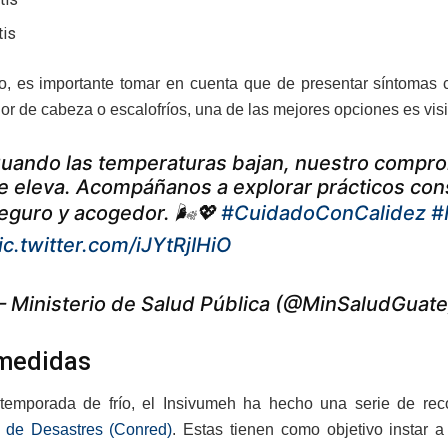
tis
to, es importante tomar en cuenta que de presentar síntomas c
or de cabeza o escalofríos, una de las mejores opciones es visit
uando las temperaturas bajan, nuestro compr
e eleva. Acompáñanos a explorar prácticos cons
eguro y acogedor. 🌬️💖
#CuidadoConCalidez
#
ic.twitter.com/iJYtRjIHiO
 Ministerio de Salud Pública (@MinSaludGuat
medidas
 temporada de frío, el Insivumeh ha hecho una serie de re
 de Desastres (Conred)
. Estas tienen como objetivo instar a