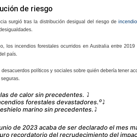
bución de riesgo
cia surgió tras la distribución desigual del riesgo de
incendio
 desigualdades.
o, los incendios forestales ocurridos en Australia entre 201
el país.
 desacuerdos políticos y sociales sobre quién debería tener a
 seguras.
las de calor sin precedentes. ⤵️
ncendios forestales devastadores.⁰⤵️
eshielo marino sin precedentes.⤵️
unio de 2023 acaba de ser declarado el mes más
uro recordatorio del recrudecimiento del impa