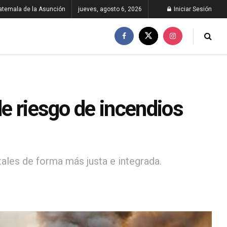
atemala de la Asunción
jueves, agosto 6, 2026
Iniciar Sesión
de riesgo de incendios
ales de forma más justa e integrada.