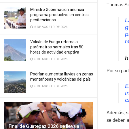
Thomas Sch
Ministro Gobernación anuncia
programa productivo en centros
L
penitenciarios
g
6 DE AGOSTO DE 2026
p
r
Volcán de Fuego retorna a
parámetros normales tras 50
horas de actividad eruptiva
h
6 DE AGOSTO DE 2026
Por su par
Podrían aumentar lluvias en zonas
montañosas y volcánicas del país
E
6 DE AGOSTO DE 2026
i
c
Además, su
se deben
a
Final de Guatepaz 2026 se lleva a