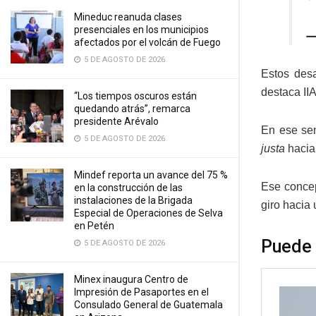
Mineduc reanuda clases
presenciales en los municipios
—
afectados por el volcán de Fuego
5 DE AGOSTO DE 2026
Estos desa
destaca II
“Los tiempos oscuros están
quedando atrás”, remarca
presidente Arévalo
En ese sen
5 DE AGOSTO DE 2026
justa
hacia
Mindef reporta un avance del 75 %
Ese concep
en la construcción de las
instalaciones de la Brigada
giro hacia 
Especial de Operaciones de Selva
en Petén
Puede 
5 DE AGOSTO DE 2026
Minex inaugura Centro de
Impresión de Pasaportes en el
Consulado General de Guatemala