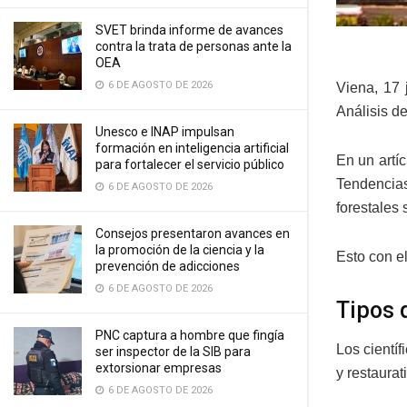
SVET brinda informe de avances
contra la trata de personas ante la
OEA
6 DE AGOSTO DE 2026
Viena, 17 
Análisis d
Unesco e INAP impulsan
formación en inteligencia artificial
En un artíc
para fortalecer el servicio público
Tendencia
6 DE AGOSTO DE 2026
forestales 
Consejos presentaron avances en
la promoción de la ciencia y la
Esto con e
prevención de adicciones
6 DE AGOSTO DE 2026
Tipos d
PNC captura a hombre que fingía
Los científ
ser inspector de la SIB para
extorsionar empresas
y restaurat
6 DE AGOSTO DE 2026