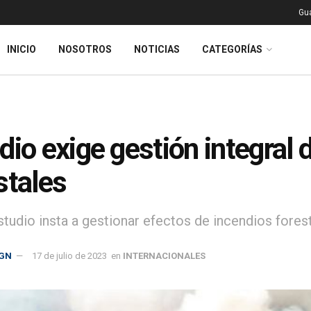
Gu
INICIO
NOSOTROS
NOTICIAS
CATEGORÍAS
dio exige gestión integral 
stales
tudio insta a gestionar efectos de incendios forest
GN
17 de julio de 2023
en
INTERNACIONALES