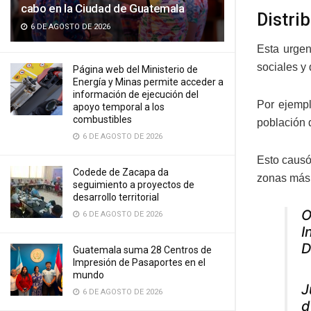
cabo en la Ciudad de Guatemala
Distri
6 DE AGOSTO DE 2026
Esta urgen
sociales y
Página web del Ministerio de
Energía y Minas permite acceder a
información de ejecución del
Por ejempl
apoyo temporal a los
combustibles
población d
6 DE AGOSTO DE 2026
Esto causó
Codede de Zacapa da
zonas más
seguimiento a proyectos de
desarrollo territorial
O
6 DE AGOSTO DE 2026
I
D
Guatemala suma 28 Centros de
Impresión de Pasaportes en el
mundo
J
6 DE AGOSTO DE 2026
d